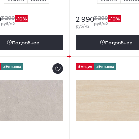
0
3 290
2 990
3 290
-10%
-10%
руб/м2
руб/м2
руб/м2
Подробнее
Подробнее
Новинка
Акция
Новинка