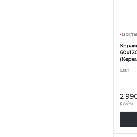
Достав
Керам
60x12
(Кера
ЦВЕТ:
2 99
руб/м2