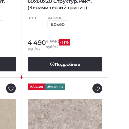
т.
60x60x20 Структур.Рект.
)
(Керамический гранит)
ЦВЕТ:
РАЗМЕР:
0
60x60
4 490
4 990
-11%
руб/м2
руб/м2
Подробнее
Акция
Новинка