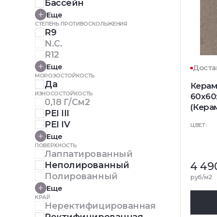
Бассейн
Еще
СТЕПЕНЬ ПРОТИВОСКОЛЬЖЕНИЯ
R9
N.C.
R12
Еще
Доста
МОРОЗОСТОЙКОСТЬ
Да
Керам
ИЗНОСОСТОЙКОСТЬ
60x60
0,18 Г/см2
(Кера
PEI III
PEI IV
ЦВЕТ:
Еще
ПОВЕРХНОСТЬ
Лаппатированный
Неполированный
4 49
Полированный
руб/м2
Еще
КРАЙ
Неректифицированная