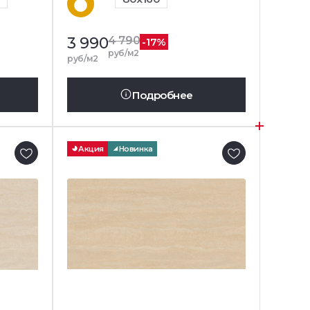
3 990
4 790
-17%
руб/м2
руб/м2
Подробнее
Акция
Новинка