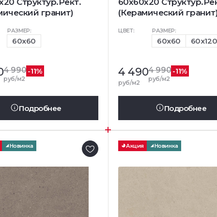
x20 Структур.Рект.
60x60x20 Структур.Рек
мический гранит)
(Керамический гранит
РАЗМЕР:
ЦВЕТ:
РАЗМЕР:
60x60
60x60
60x12
0
4 990
4 490
4 990
-11%
-11%
руб/м2
руб/м2
руб/м2
Подробнее
Подробнее
Новинка
Акция
Новинка