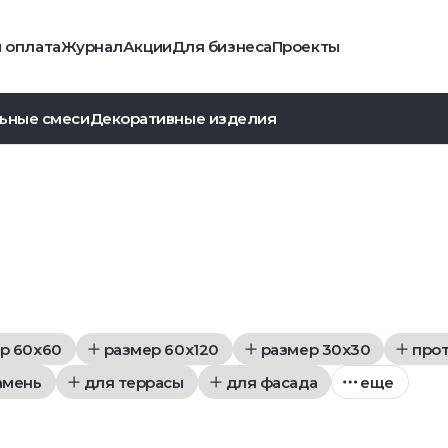
и оплата
Журнал
Акции
Для бизнеса
Проекты
ьные смеси
Декоративные изделия
р 60x60
размер 60x120
размер 30x30
про
амень
для террасы
для фасада
еще