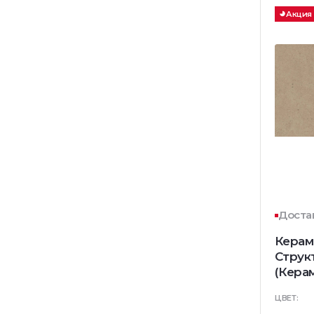
Акция
Достав
Керам
Струк
(Кера
ЦВЕТ: