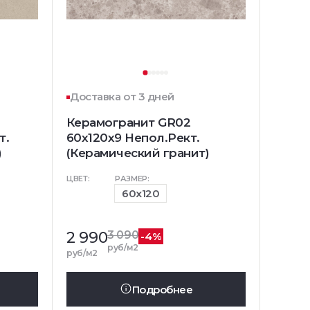
Доставка от 3 дней
Керамогранит GR02
т.
60x120x9 Непол.Рект.
)
(Керамический гранит)
ЦВЕТ:
РАЗМЕР:
60x120
2 990
3 090
-4%
руб/м2
руб/м2
Подробнее