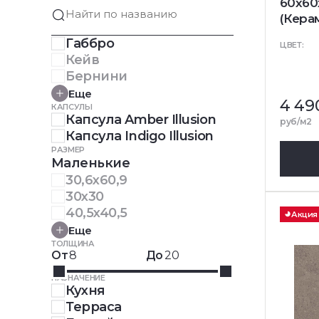
60x60
(Кера
Габбро
ЦВЕТ:
Кейв
Бернини
Еще
4 49
КАПСУЛЫ
Капсула Amber Illusion
руб/м2
Капсула Indigo Illusion
РАЗМЕР
Маленькие
30,6x60,9
30x30
40,5x40,5
Акция
Еще
ТОЛЩИНА
От
До
НАЗНАЧЕНИЕ
Кухня
Терраса