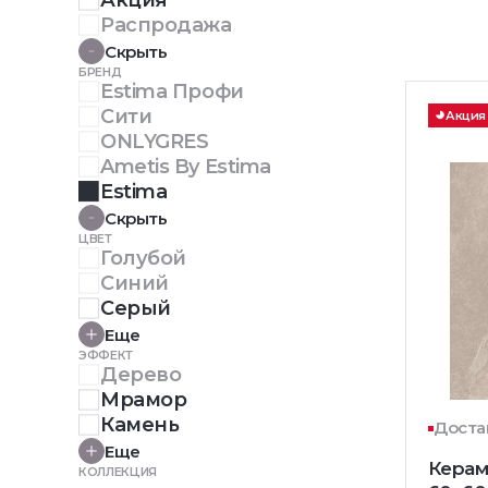
Акция
Распродажа
Скрыть
БРЕНД
Estima Профи
Сити
Акция
ONLYGRES
Ametis By Estima
Estima
Скрыть
ЦВЕТ
Голубой
Синий
Серый
Еще
ЭФФЕКТ
Дерево
Мрамор
Камень
Доста
Еще
Керам
КОЛЛЕКЦИЯ