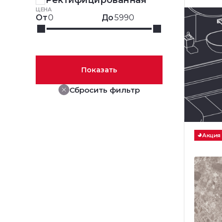
Ректифицированная
ЦЕНА
От
До
Показать
Сбросить фильтр
Акция