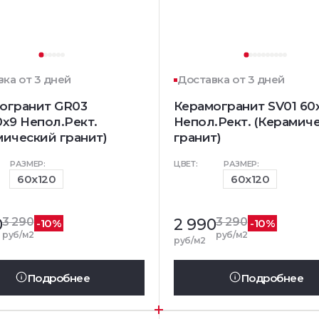
ка от 3 дней
Доставка от 3 дней
огранит GR03
Керамогранит SV01 60
0x9 Непол.Рект.
Непол.Рект. (Керамич
мический гранит)
гранит)
РАЗМЕР:
ЦВЕТ:
РАЗМЕР:
60x120
60x120
0
3 290
2 990
3 290
-10%
-10%
руб/м2
руб/м2
руб/м2
Подробнее
Подробнее