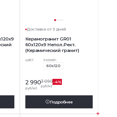
Доставка от 3 дней
x120x9
Керамогранит GR01
еский
60x120x9 Непол.Рект.
(Керамический гранит)
ЦВЕТ:
РАЗМЕР:
60x120
2 990
3 090
-4%
руб/м2
руб/м2
Подробнее