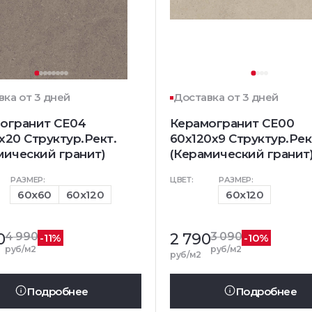
вка от 3 дней
Доставка от 3 дней
огранит CE04
Керамогранит CE00
x20 Структур.Рект.
60x120x9 Структур.Рек
мический гранит)
(Керамический гранит
РАЗМЕР:
ЦВЕТ:
РАЗМЕР:
60x60
60x120
60x120
0
4 990
2 790
3 090
-11%
-10%
руб/м2
руб/м2
руб/м2
Подробнее
Подробнее