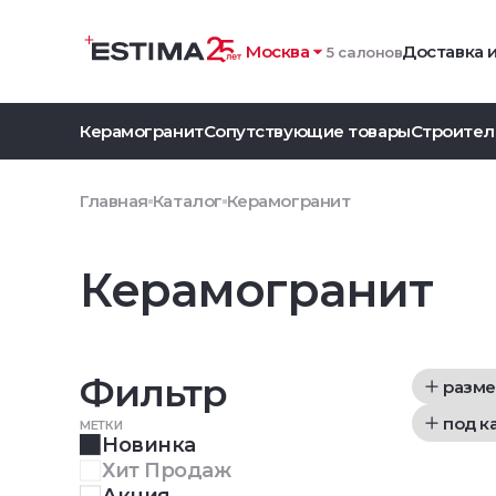
Москва
Доставка 
5 салонов
Керамогранит
Сопутствующие товары
Строител
Главная
Каталог
Керамогранит
Керамогранит
Фильтр
разме
под к
МЕТКИ
Новинка
Хит Продаж