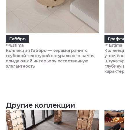
Габбро
Граффит
™Estima
™Estima
Коллекция Габбро — керамогранит с
Коллекция 
глубокой текстурой натурального камня,
утончённой
придающий интерьеру естественную
штукатурки
элегантность
глубину, и
характер
Другие коллекции