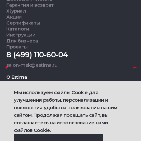
Гарантия и возврат
Журнал
Акции
Сертификаты
Каталоги
Инструкции
Для бизнеса
Проекты
8 (499) 110-60-04
salon-msk@estima.ru
О Estima
Мы используем файлы Cookie для
Дизайнерам
улучшения работы, персонализации и
повышения удобства пользования нашим
Фирменные салоны
сайтом. Продолжая посещать сайт, вы
соглашаетесь на использование нами
2021 — 2026 © Estima
Политика конфиденциальности
файлов Cookie.
Договор публичной оферты о продаже товаров