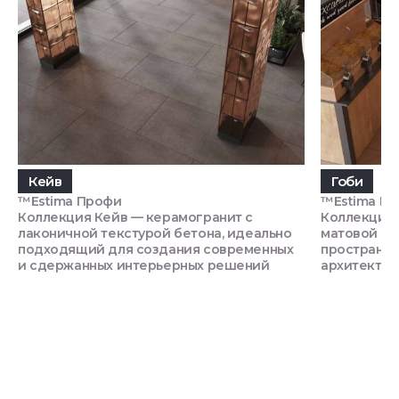
Кейв
Гоби
™Estima Профи
™Estima П
Коллекция Кейв — керамогранит с
Коллекция 
лаконичной текстурой бетона, идеально
матовой те
подходящий для создания современных
пространст
и сдержанных интерьерных решений
архитектур