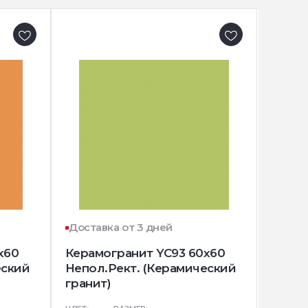
Доставка от 3 дней
Доста
x60
Керамогранит YC93 60x60
Керам
еский
Непол.Рект. (Керамический
Непол
гранит)
грани