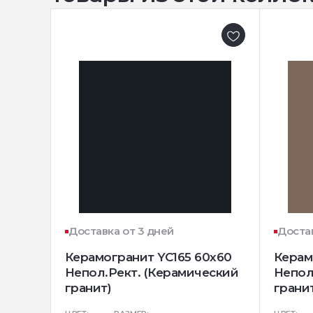
Доставка от 3 дней
Достав
Керамогранит YC165 60x60
Керам
Непол.Рект. (Керамический
Непол
гранит)
грани