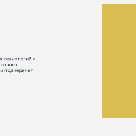
х технологий и
 станет
 и подчеркнёт