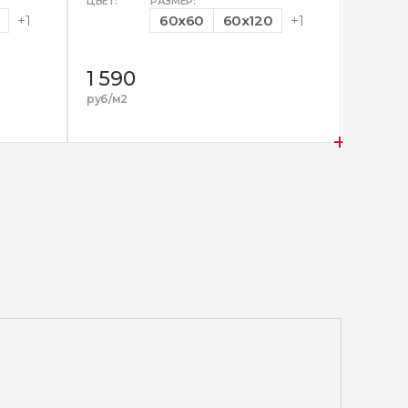
ЦВЕТ:
РАЗМЕР:
ЦВЕТ:
+1
60x60
60x120
+1
1 590
1 590
руб/м2
руб/м2