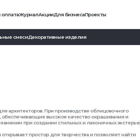
и оплата
Журнал
Акции
Для бизнеса
Проекты
ьные смеси
Декоративные изделия
для архитекторов. При производстве облицовочного
 обеспечивающие высокое качество окрашивания и
езаменим при создании стильных и лаконичных экстерье
открывает простор для творчества и позволяет найти