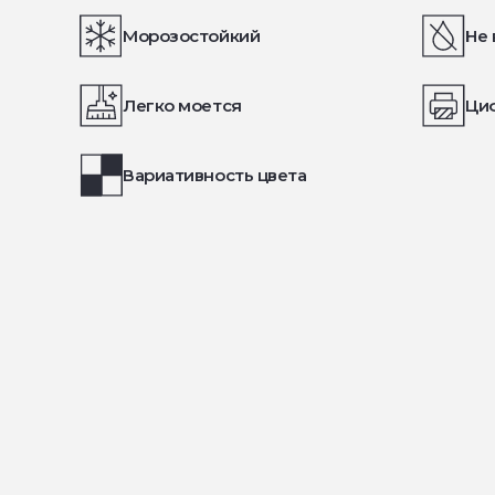
Морозостойкий
Не 
Легко моется
Ци
Вариативность цвета