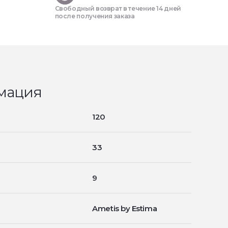
Свободный возврат в течение 14 дней
после получения заказа
мация
120
33
9
Ametis by Estima