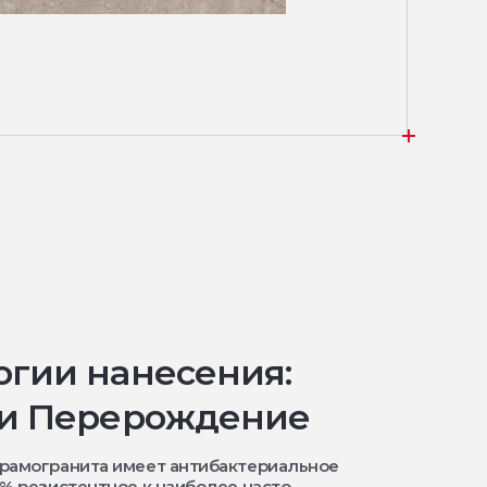
огии нанесения:
 и Перерождение
ерамогранита имеет антибактериальное
9% резистентное к наиболее часто