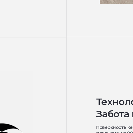
Технол
Забота
Поверхность к
покрытие, на 9