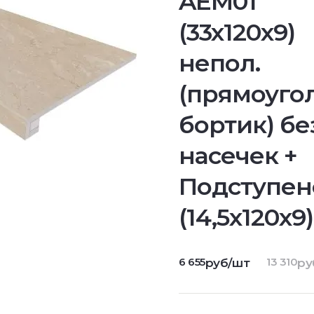
AEM01
(33x120x9)
непол.
(прямоугол
бортик) бе
насечек +
Подступен
(14,5x120x9)
6 655
13 310
руб/шт
ру