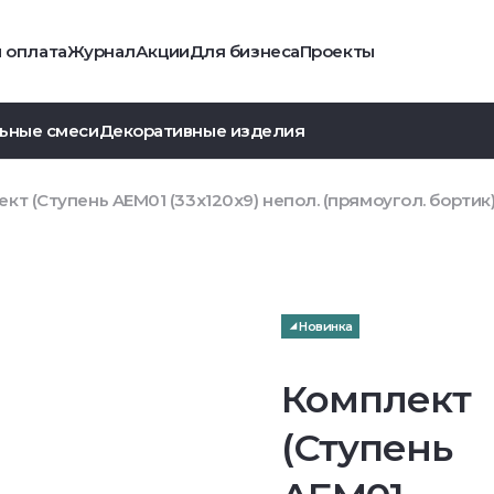
и оплата
Журнал
Акции
Для бизнеса
Проекты
ьные смеси
Декоративные изделия
кт (Ступень AEM01 (33x120x9) непол. (прямоугол. бортик)
Новинка
Комплект
(Ступень