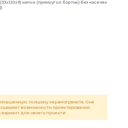
(33x120x9) непол. (прямоугол. бортик) без насечек
))
меньшенную толщину керамогранита. Она
асширяет возможности проектирования.
вариант для своего проекта!