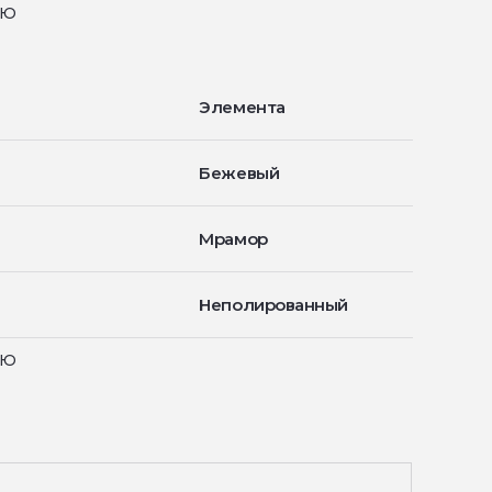
ью
Элемента
Бежевый
Мрамор
Неполированный
ью