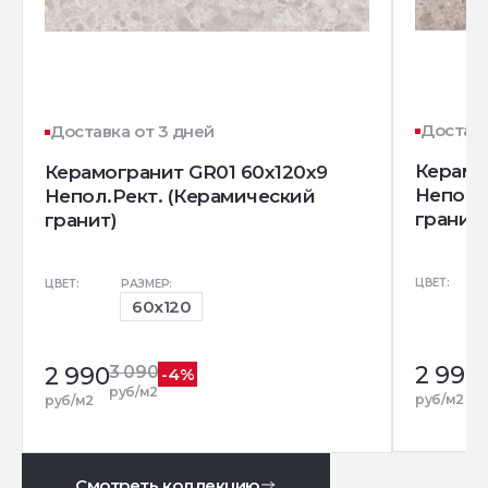
Доставк
Доставка от 3 дней
Керамо
Керамогранит GR01 60x120x9
Непол.
Непол.Рект. (Керамический
гранит)
гранит)
ЦВЕТ:
ЦВЕТ:
РАЗМЕР:
60x120
2 990
2 990
3 090
-4%
р
руб/м2
руб/м2
руб/м2
Смотреть коллекцию