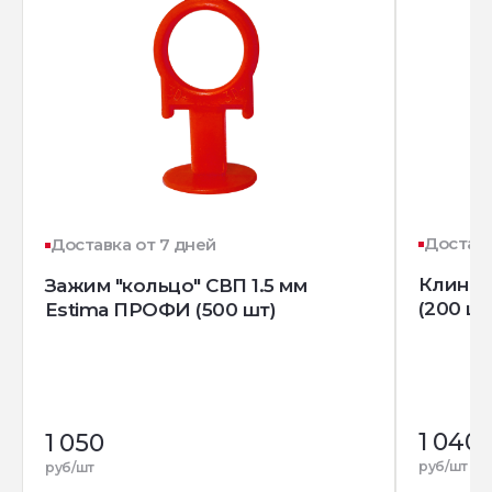
Доставк
Доставка от 7 дней
Клин д
Зажим "кольцо" СВП 1.5 мм
(200 шт
Estima ПРОФИ (500 шт)
1 040
1 050
руб/шт
руб/шт