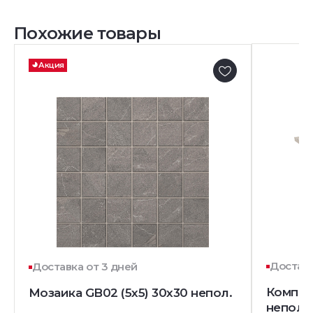
Похожие товары
Акция
Доставк
Доставка от 3 дней
Комплек
Мозаика GB02 (5х5) 30x30 непол.
непол. 