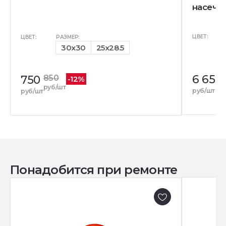
насечек
ЦВЕТ:
ЦВЕТ:
РАЗМЕР:
30x30
25x28.5
6 655
750
850
-12%
руб/шт
руб/шт
руб/шт
Понадобится при ремонте