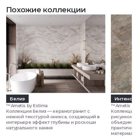
Похожие коллекции
Белиз
Интенс
™Ametis by Estima
™Ametis by 
Коллекция Белиз — керамогранит с
Коллекция 
нежной текстурой оникса, создающий в
рисунком н
интерьере эффект глубины и роскоши
объединяющ
натурального камня
практичнос
материала