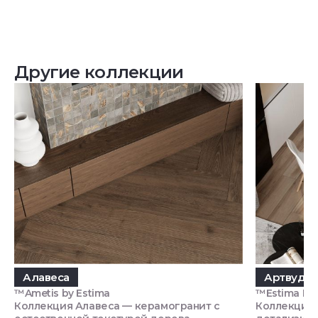
Другие коллекции
Алавеса
Артвуд
™Ametis by Estima
™Estima П
Коллекция Алавеса — керамогранит с
Коллекция 