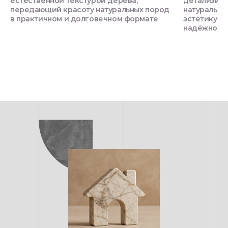
естественной текстурой дерева,
детализиро
передающий красоту натуральных пород
натурально
в практичном и долговечном формате
эстетику п
надёжност