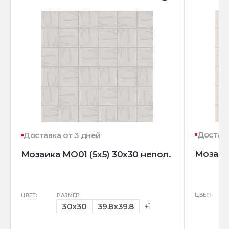
Доставк
Доставка от 3 дней
Мозаик
Мозаика MO01 (5х5) 30x30 непол.
ЦВЕТ:
ЦВЕТ:
РАЗМЕР:
30x30
39.8x39.8
+1