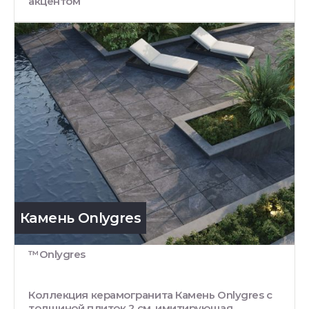
акцентом
Камень Onlygres
™Onlygres
Коллекция керамогранита Камень Onlygres с
толщиной плиток 2 см, имитирующая