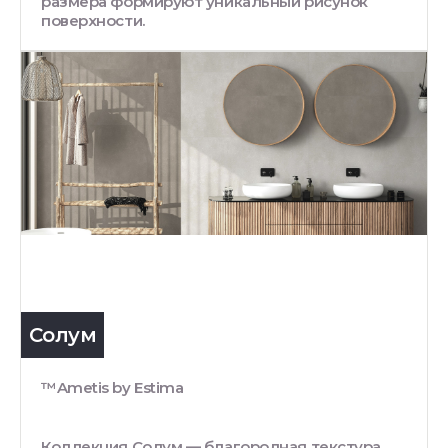
размера формируют уникальный рисунок
поверхности.
Солум
™Ametis by Estima
Коллекция Солум — благородная текстура