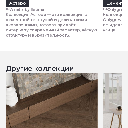
Астеро
Цемент O
™Ametis by Estima
™Onlygres
Коллекция Астеро — это коллекция с
Коллекция 
цементной текстурой и деликатными
Onlygres "п
вкраплениями, которая придаёт
см идеальн
интерьеру современный характер, чёткую
улице
структуру и выразительность.
Другие коллекции