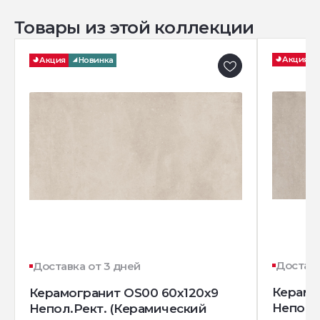
Товары из этой коллекции
Акция
Акция
Новинка
Доставк
Доставка от 3 дней
Керамо
Керамогранит OS00 60x120x9
Непол.
Непол.Рект. (Керамический