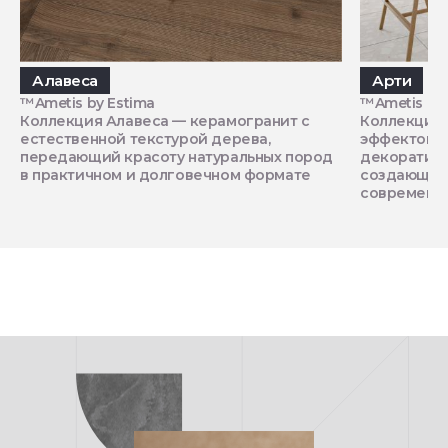
Алавеса
Арти
™Ametis by Estima
™Ametis by 
Коллекция Алавеса — керамогранит с
Коллекция 
естественной текстурой дерева,
эффектом 
передающий красоту натуральных пород
декоративн
в практичном и долговечном формате
создающий 
современн