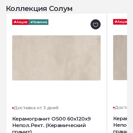
Коллекция Солум
Акция
Акция
Новинка
Доставк
Доставка от 3 дней
Керамо
Керамогранит OS00 60x120x9
Непол.
Непол.Рект. (Керамический
гранит)
гранит)