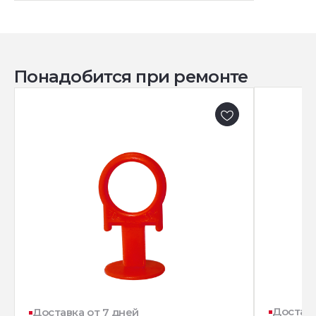
Понадобится при ремонте
Доставк
Доставка от 7 дней