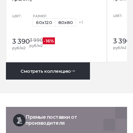
ЦВЕТ:
ЦВЕТ:
РАЗМЕР:
60x120
80x80
+1
3 390
3 390
3 990
-16%
р
руб/м2
руб/м2
руб/м2
Смотреть коллекцию
Прямые поставки от
производителя