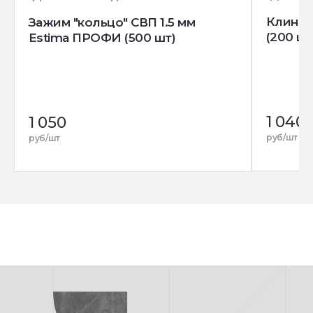
Клин д
Зажим "кольцо" СВП 1.5 мм
(200 шт
Estima ПРОФИ (500 шт)
1 040
1 050
руб/шт
руб/шт