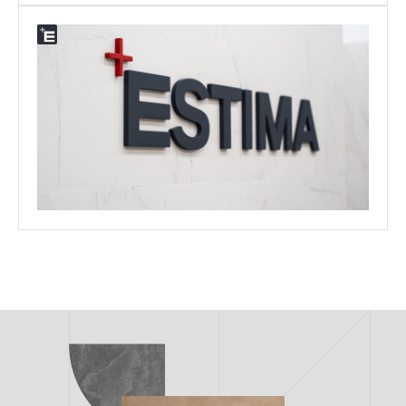
Дисконт-центр
АДРЕС:
142410, Ногинск, Бетонная улица, 1
ТЕЛЕФОН:
+7 (499) 302-01-32
E-MAIL:
discount-ngk@estima.ru
РЕЖИМ РАБОТЫ:
Ежедневно: c 9.00 до 20.00
без обедов и выходных