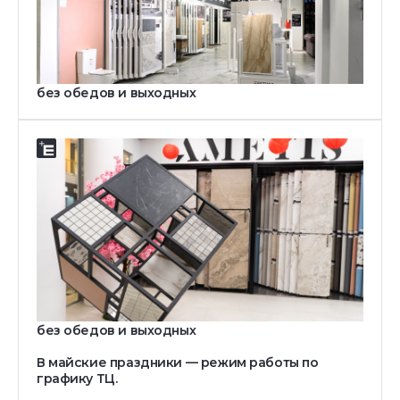
ТЕЛЕФОН:
8 (499) 110-04-06
E-MAIL:
salon-msk@estima.ru
РЕЖИМ РАБОТЫ:
Пн-Вс: c 10.00 до 21.00
без обедов и выходных
Фирменный салон
АДРЕС:
111024, Москва, шоссе Энтузиастов, 12 к.2, ТРЦ
ГОРОД Лефортово, 3 этаж
ТЕЛЕФОН:
8 (499) 110-41-46
E-MAIL:
salon-msk@estima.ru
РЕЖИМ РАБОТЫ:
Пн-Вс: c 10.00 до 21.00
без обедов и выходных
В майские праздники — режим работы по
графику ТЦ.