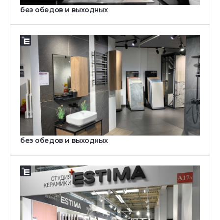
Пн-Вс: c 10.00 до 21.00
без обедов и выходных
Фирменный салон
АДРЕС:
119620, Москва, Киевское шоссе, д. 4, строение
2, корпус Г, вход 10, павильон 133Г, БП Румянцево
ТЕЛЕФОН:
8 (499) 110-60-04
E-MAIL:
salon-msk@estima.ru
РЕЖИМ РАБОТЫ:
Пн-Вс: c 10.00 до 21.00
без обедов и выходных
Фирменный салон
АДРЕС:
127560, Москва, улица Пришвина, 26, ТЦ Миллион
Мелочей пав.А17