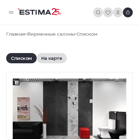
Главная
Фирменные салоны
Списком
Списком
На карте
Фирменный салон
АДРЕС:
117519, Москва, Кировоградская улица, 15,
павильон Т 0.9/1/1
ТЕЛЕФОН:
8 (499) 110-60-40
E-MAIL:
salon-msk@estima.ru
РЕЖИМ РАБОТЫ: