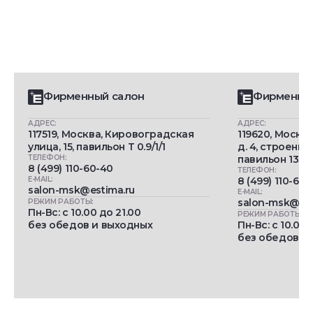
Фирменный салон
Фирменны
АДРЕС:
АДРЕС:
117519, Москва, Кировоградская
119620, Москв
улица, 15, павильон Т 0.9/1/1
д. 4, строение 
ТЕЛЕФОН:
павильон 133Г
8 (499) 110-60-40
ТЕЛЕФОН:
E-MAIL:
8 (499) 110-60-
salon-msk@estima.ru
E-MAIL:
salon-msk@est
РЕЖИМ РАБОТЫ:
Пн-Вс: c 10.00 до 21.00
РЕЖИМ РАБОТЫ:
без обедов и выходных
Пн-Вс: c 10.00 
без обедов и