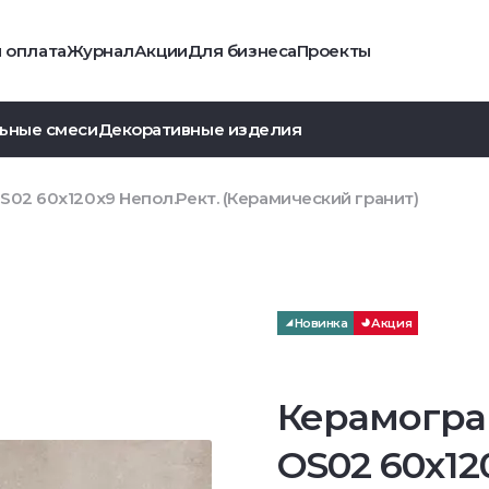
и оплата
Журнал
Акции
Для бизнеса
Проекты
ьные смеси
Декоративные изделия
S02 60x120x9 Непол.Рект. (Керамический гранит)
Новинка
Акция
Керамогра
OS02 60x12