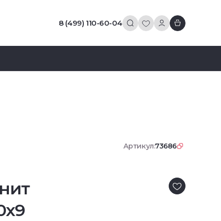
8 (499) 110-60-04
Артикул:
73686
нит
0x9