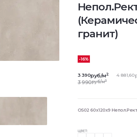
Непол.Рект
(Керамиче
гранит)
-16%
2
3 390
4 881,60
руб/м
2
руб/м
3 990
OS02 60x120x9 Непол.Рект
ЦВЕТ: