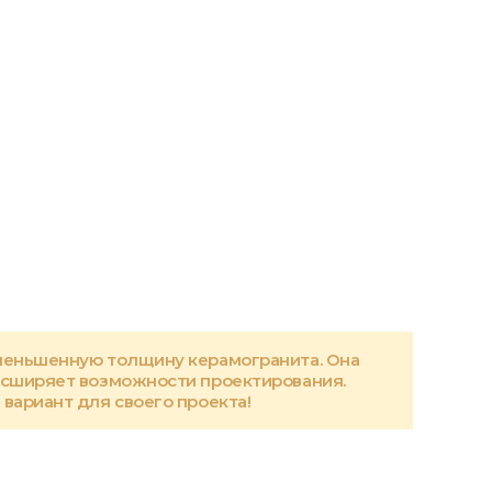
меньшенную толщину керамогранита. Она
асширяет возможности проектирования.
вариант для своего проекта!