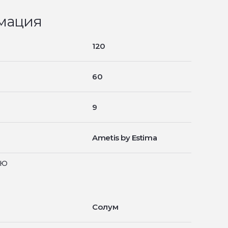
мация
120
60
9
Ametis by Estima
ью
Солум