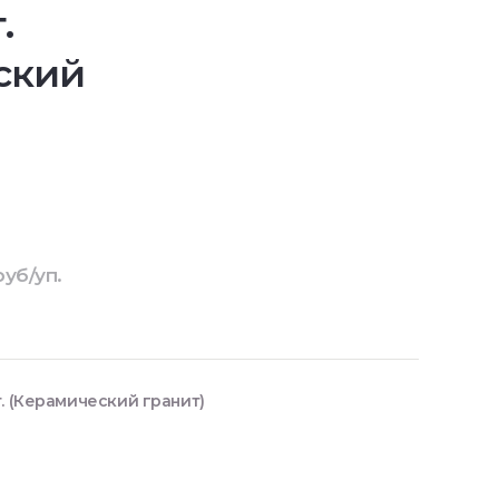
.
ский
руб/уп.
. (Керамический гранит)