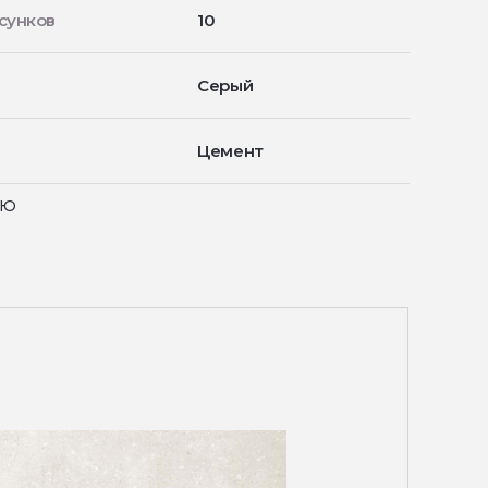
сунков
10
Серый
Цемент
ью