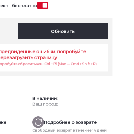
ект - бесплатно
Обновить
предвиденные ошибки, попробуйте
перезагрузить страницу
робуйте сбросить кеш Ctrl + F5 (Mac — Cmd + Shift + R)
В наличии:
Ваш город:
вке
Подробнее о возврате
Свободный возврат в течение 14 дней