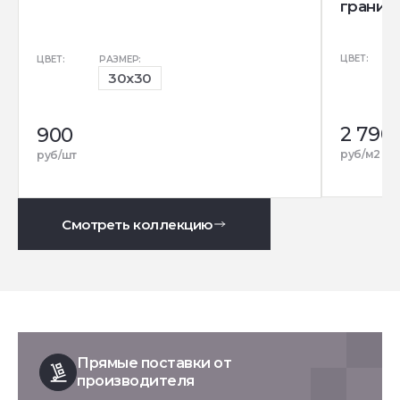
гранит)
ЦВЕТ:
ЦВЕТ:
РАЗМЕР:
30x30
2 790
900
р
руб/м2
руб/шт
Смотреть коллекцию
Прямые поставки от
производителя