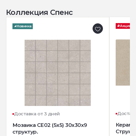
Коллекция Спенс
Акция
Новинка
Доставк
Доставка от 3 дней
Керамо
Мозаика CE02 (5x5) 30x30x9
Структ
структур.