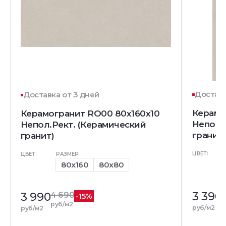
Доставк
Доставка от 3 дней
Керамо
Керамогранит RO00 80x160x10
Непол.
Непол.Рект. (Керамический
гранит)
гранит)
ЦВЕТ:
ЦВЕТ:
РАЗМЕР:
80x160
80x80
3 390
3 990
4 690
-15%
р
руб/м2
руб/м2
руб/м2