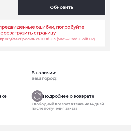
Обновить
предвиденные ошибки, попробуйте
перезагрузить страницу
робуйте сбросить кеш Ctrl + F5 (Mac — Cmd + Shift + R)
В наличии:
Ваш город:
вке
Подробнее о возврате
Свободный возврат в течение 14 дней
после получения заказа