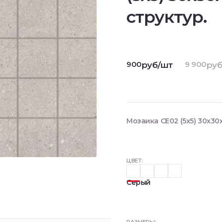
структур.
900
9 900
руб/шт
руб
Мозаика CE02 (5x5) 30x30x
ЦВЕТ:
Серый