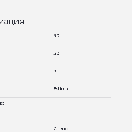
мация
30
30
9
Estima
ью
Спенс