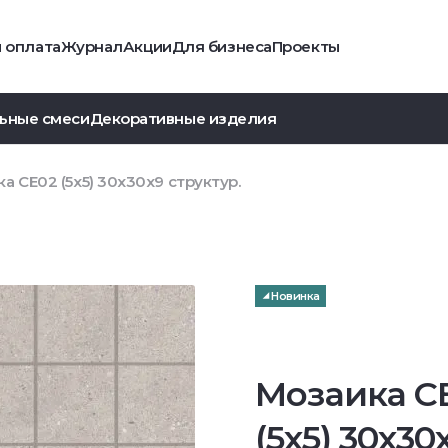
и оплата
Журнал
Акции
Для бизнеса
Проекты
ьные смеси
Декоративные изделия
а CE02 (5x5) 30x30x9 структур.
Новинка
Мозаика C
(5x5) 30x30