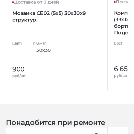
Доставк
Доставка от 3 дней
Компле
Мозаика CE02 (5x5) 30x30x9
(33x120
структур.
бортик)
Подступ
ЦВЕТ:
ЦВЕТ:
РАЗМЕР:
30x30
6 655
900
руб/шт
руб/шт
Понадобится при ремонте