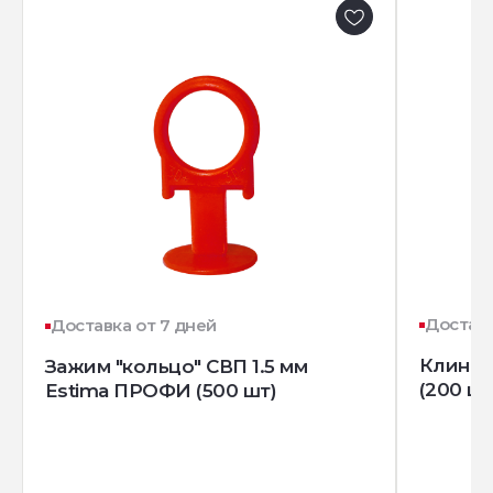
Доставк
Доставка от 7 дней
Клин д
Зажим "кольцо" СВП 1.5 мм
(200 шт
Estima ПРОФИ (500 шт)