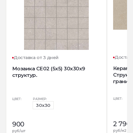
Доставк
Доставка от 3 дней
Керамо
Мозаика CE02 (5x5) 30x30x9
Структ
структур.
гранит)
ЦВЕТ:
ЦВЕТ:
РАЗМЕР:
30x30
2 790
900
р
руб/м2
руб/шт