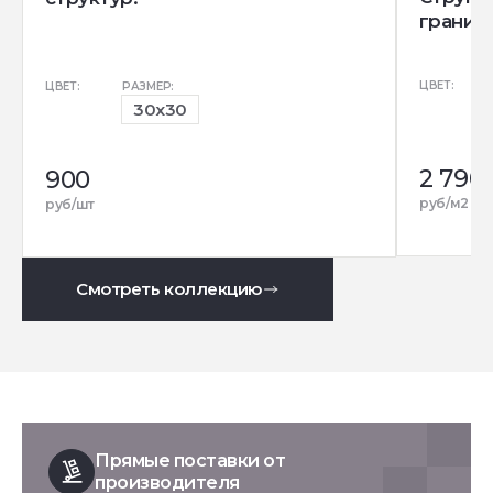
гранит)
ЦВЕТ:
ЦВЕТ:
РАЗМЕР:
30x30
2 790
900
р
руб/м2
руб/шт
Смотреть коллекцию
Прямые поставки от
производителя