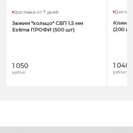
Доставк
Доставка от 7 дней
Клин д
Зажим "кольцо" СВП 1.5 мм
(200 шт
Estima ПРОФИ (500 шт)
1 040
1 050
руб/шт
руб/шт