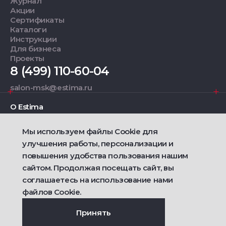
Журнал
Акции
Сертификаты
Каталоги
Инструкции
Для бизнеса
Проекты
8 (499) 110-60-04
salon-msk@estima.ru
О Estima
Мы используем файлы Cookie для
Дизайнерам
улучшения работы, персонализации и
повышения удобства пользования нашим
Фирменные салоны
сайтом. Продолжая посещать сайт, вы
соглашаетесь на использование нами
2021 — 2026 © Estima
Политика конфиденциальности
файлов Cookie.
Договор публичной оферты о продаже товаров
Сделано
Ametist IT
Принять
Дизайн
Riverstart