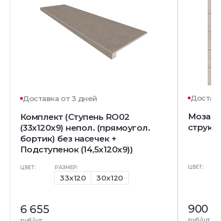
Доставк
Доставка от 3 дней
Мозаика
Комплект (Ступень RO02
структу
(33x120x9) непол. (прямоугол.
бортик) без насечек +
Подступенок (14,5x120x9))
ЦВЕТ:
ЦВЕТ:
РАЗМЕР:
33x120
30x120
900
6 655
руб/шт
руб/шт