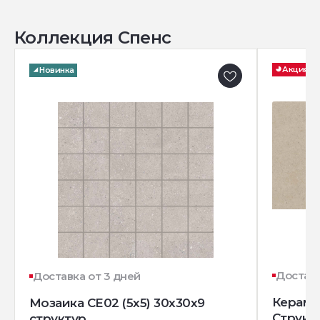
Коллекция Спенс
Акция
Новинка
Доставк
Доставка от 3 дней
Керамо
Мозаика CE02 (5x5) 30x30x9
Структ
структур.