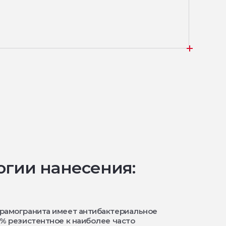
огии нанесения:
ерамогранита имеет антибактериальное
9% резистентное к наиболее часто