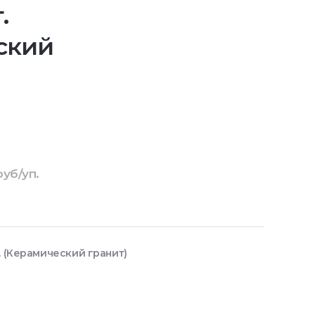
.
ский
руб/уп.
. (Керамический гранит)