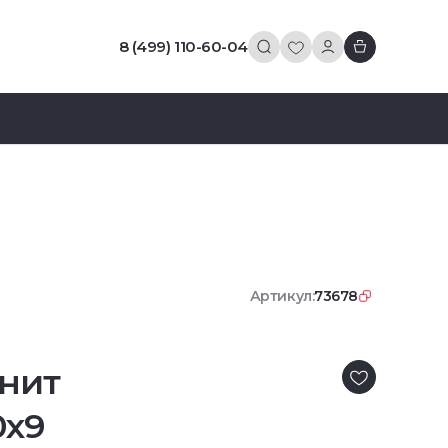
8 (499) 110-60-04
Артикул:
73678
нит
0x9