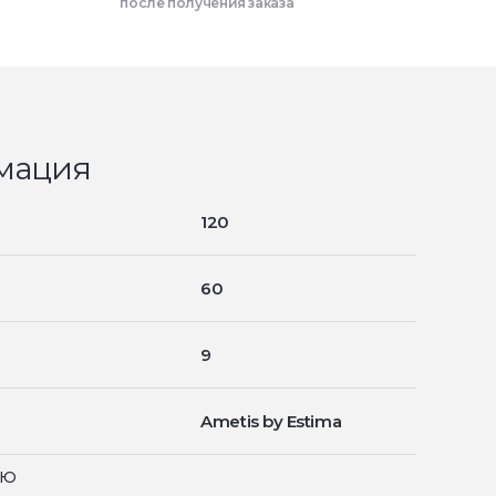
после получения заказа
мация
120
60
9
Ametis by Estima
ью