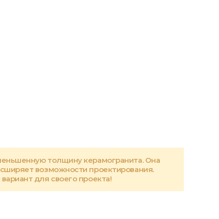
меньшенную толщину керамогранита. Она
асширяет возможности проектирования.
вариант для своего проекта!