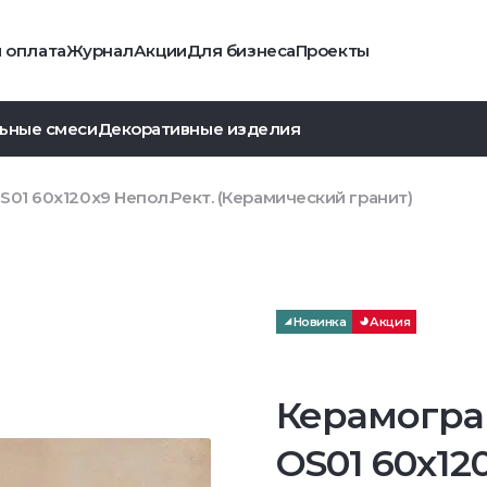
и оплата
Журнал
Акции
Для бизнеса
Проекты
ьные смеси
Декоративные изделия
01 60x120x9 Непол.Рект. (Керамический гранит)
Новинка
Акция
Керамогра
OS01 60x12