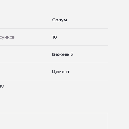
Солум
сунков
10
Бежевый
Цемент
ью