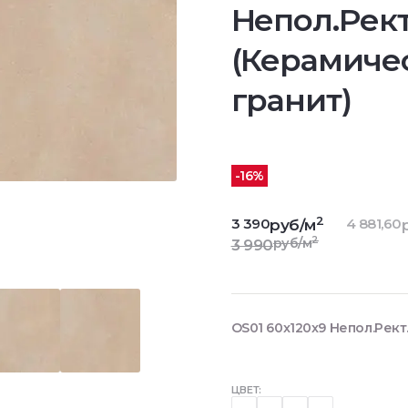
Непол.Рект
(Керамиче
гранит)
-16%
2
3 390
4 881,60
руб/м
2
руб/м
3 990
OS01 60x120x9 Непол.Рект
ЦВЕТ: