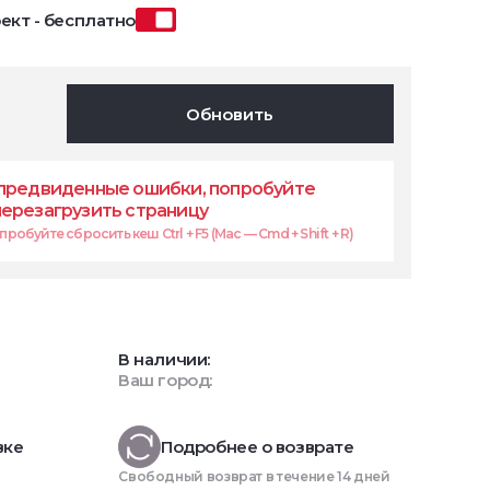
ект - бесплатно
Обновить
предвиденные ошибки, попробуйте
перезагрузить страницу
робуйте сбросить кеш Ctrl + F5 (Mac — Cmd + Shift + R)
В наличии:
Ваш город:
вке
Подробнее о возврате
Свободный возврат в течение 14 дней