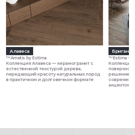
Алавеса
Бриганти
™Ametis by Estima
™Estima Си
Коллекция Алавеса — керамогранит с
Коллекция 
естественной текстурой дерева,
поверхност
передающий красоту натуральных пород
решением д
в практичном и долговечном формате
современно
акцентом