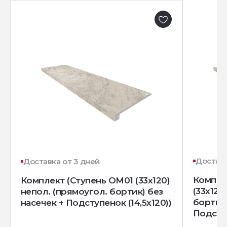
Доставк
Доставка от 3 дней
Компле
Комплект (Ступень OM01 (33x120)
(33x120
непол. (прямоугол. бортик) без
бортик)
насечек + Подступенок (14,5x120))
Подступ