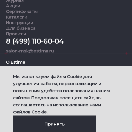
Журнал
Акции
Сертификаты
Каталоги
Инструкции
Для бизнеса
Проекты
8 (499) 110-60-04
salon-msk@estima.ru
О Estima
Мы используем файлы Cookie для
Дизайнерам
улучшения работы, персонализации и
повышения удобства пользования нашим
Фирменные салоны
сайтом. Продолжая посещать сайт, вы
соглашаетесь на использование нами
2021 — 2026 © Estima
Политика конфиденциальности
файлов Cookie.
Договор публичной оферты о продаже товаров
Сделано
Ametist IT
Принять
Дизайн
Riverstart