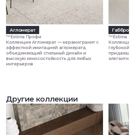
Агломерат
Габбро
™Estima Профи
™Estima
Коллекция Агломерат — керамогранит с
Коллекция 
эффектной имитацией агломерата,
глубокой т
объединяющий стильный дизайн и
придающий
высокую износостойкость для любых
элегантнос
интерьеров
Другие коллекции