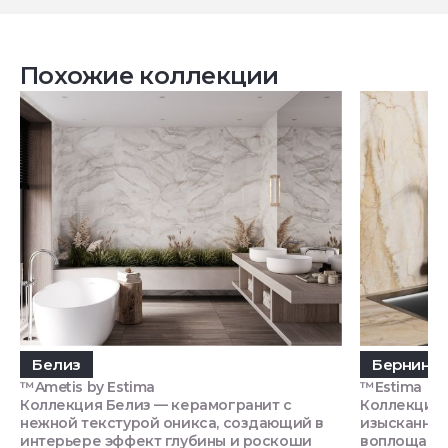
Похожие коллекции
Белиз
Бернини
™Ametis by Estima
™Estima
Коллекция Белиз — керамогранит с
Коллекция 
нежной текстурой оникса, создающий в
изысканной
интерьере эффект глубины и роскоши
воплощающи