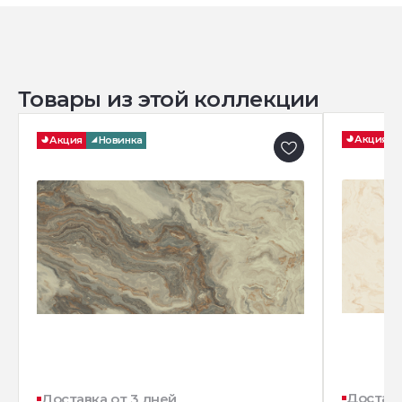
Товары из этой коллекции
Акция
Акция
Новинка
Доставк
Доставка от 3 дней