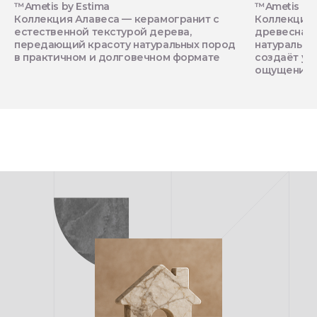
™Ametis by Estima
™Ametis by 
Коллекция Алавеса — керамогранит с
Коллекция 
естественной текстурой дерева,
древесная 
передающий красоту натуральных пород
натуральны
в практичном и долговечном формате
создаёт ую
ощущение о