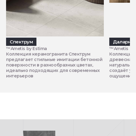
Спектрум
Даларна
™Ametis by Estima
™Ametis by 
Коллекция керамогранита Спектрум
Коллекция 
предлагает стильные имитации бетонной
древесная 
поверхности в разнообразных цветах,
натуральны
идеально подходящих для современных
создаёт ую
интерьеров
ощущение о