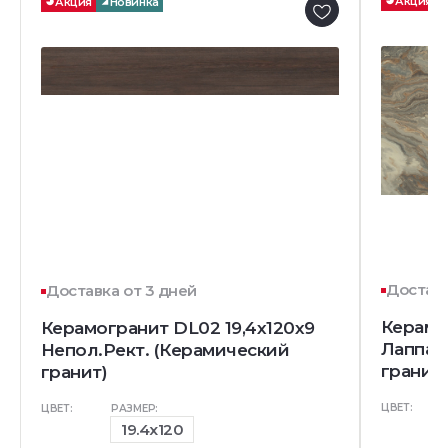
Акция
Акция
Новинка
Доставк
Доставка от 3 дней
Керамо
Керамогранит DL02 19,4х120х9
Лаппат
Непол.Рект. (Керамический
гранит)
гранит)
ЦВЕТ:
ЦВЕТ:
РАЗМЕР:
19.4x120