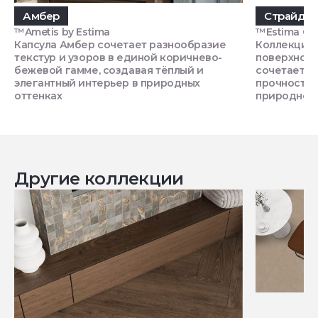
Амбер
Страйд
™Ametis by Estima
™Estima Си
Капсула Амбер сочетает разнообразие
Коллекция 
текстур и узоров в единой коричнево-
поверхност
бежевой гамме, создавая тёплый и
сочетает в
элегантный интерьер в природных
прочность,
оттенках
природное
Другие коллекции