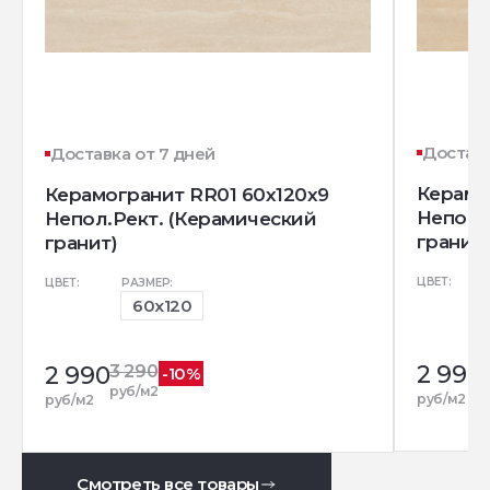
Доставк
Доставка от 7 дней
Керамо
Керамогранит RR01 60x120x9
Непол.
Непол.Рект. (Керамический
гранит)
гранит)
ЦВЕТ:
ЦВЕТ:
РАЗМЕР:
60x120
2 990
2 990
3 290
-10%
р
руб/м2
руб/м2
руб/м2
Смотреть все товары