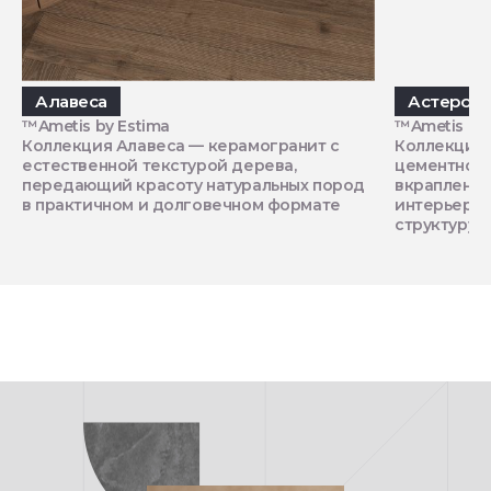
Алавеса
Астеро
™Ametis by Estima
™Ametis by 
Коллекция Алавеса — керамогранит с
Коллекция 
естественной текстурой дерева,
цементной 
передающий красоту натуральных пород
вкрапления
в практичном и долговечном формате
интерьеру 
структуру и