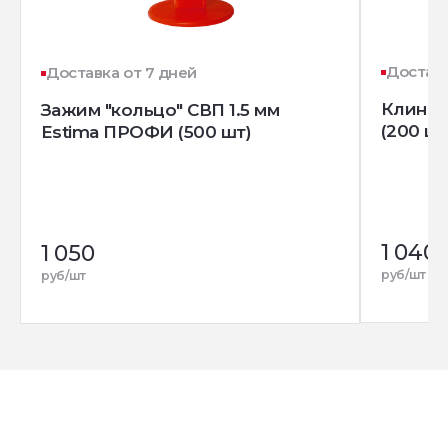
Доставк
Доставка от 7 дней
Клин д
Зажим "кольцо" СВП 1.5 мм
(200 шт
Estima ПРОФИ (500 шт)
1 040
1 050
руб/шт
руб/шт