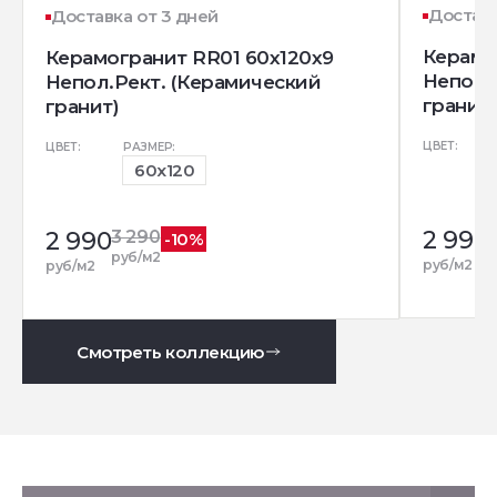
Доставк
Доставка от 3 дней
Керамо
Керамогранит RR01 60x120x9
Непол.
Непол.Рект. (Керамический
гранит)
гранит)
ЦВЕТ:
ЦВЕТ:
РАЗМЕР:
60x120
2 990
2 990
3 290
-10%
р
руб/м2
руб/м2
руб/м2
Смотреть коллекцию