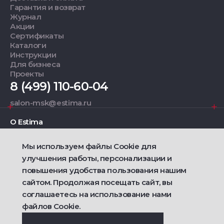
Гарантия и возврат
Журнал
Акции
Сертификаты
Каталоги
Инструкции
Для бизнеса
Проекты
8 (499) 110-60-04
salon-msk@estima.ru
О Estima
Мы используем файлы Cookie для
Дизайнерам
улучшения работы, персонализации и
повышения удобства пользования нашим
Фирменные салоны
сайтом. Продолжая посещать сайт, вы
соглашаетесь на использование нами
2021 — 2026 © Estima
файлов Cookie.
Политика конфиденциальности
Договор публичной оферты о продаже товаров