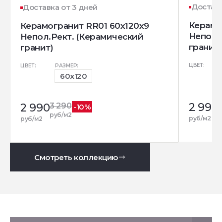
Доставк
Доставка от 3 дней
Керамо
Керамогранит RR01 60x120x9
Непол.
Непол.Рект. (Керамический
гранит)
гранит)
ЦВЕТ:
ЦВЕТ:
РАЗМЕР:
60x120
2 990
2 990
3 290
-10%
р
руб/м2
руб/м2
руб/м2
Смотреть коллекцию