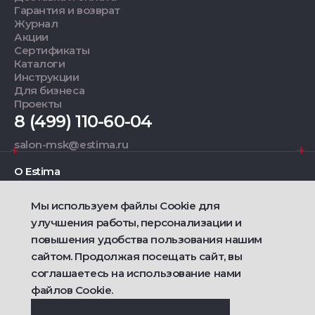
Гарантия и возврат
Журнал
Акции
Сертификаты
Каталоги
Инструкции
Для бизнеса
Проекты
8 (499) 110-60-04
salon-msk@estima.ru
О Estima
Мы используем файлы Cookie для
Дизайнерам
улучшения работы, персонализации и
повышения удобства пользования нашим
Фирменные салоны
сайтом. Продолжая посещать сайт, вы
соглашаетесь на использование нами
2021 — 2026 © Estima
файлов Cookie.
Политика конфиденциальности
Договор публичной оферты о продаже товаров