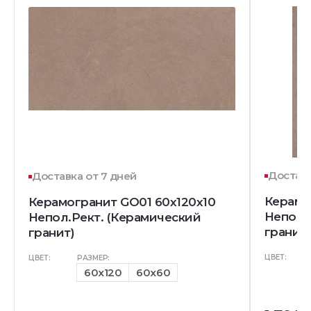
Доставк
Доставка от 7 дней
Керамо
Керамогранит GO01 60x120x10
Непол.
Непол.Рект. (Керамический
гранит)
гранит)
ЦВЕТ:
ЦВЕТ:
РАЗМЕР:
60x120
60x60