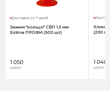
Доставк
Доставка от 7 дней
Клин д
Зажим "кольцо" СВП 1.5 мм
(200 шт
Estima ПРОФИ (500 шт)
1 040
1 050
руб/шт
руб/шт