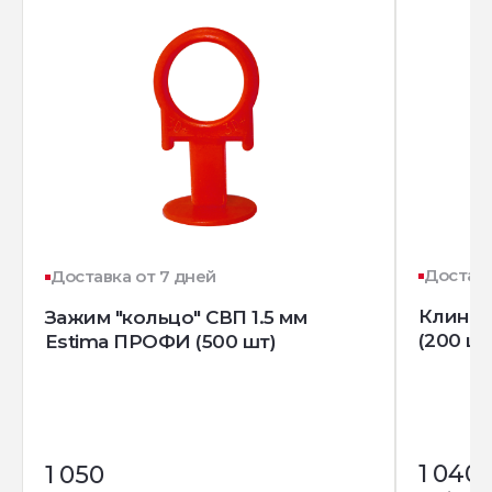
Доставк
Доставка от 7 дней
Клин д
Зажим "кольцо" СВП 1.5 мм
(200 шт
Estima ПРОФИ (500 шт)
1 040
1 050