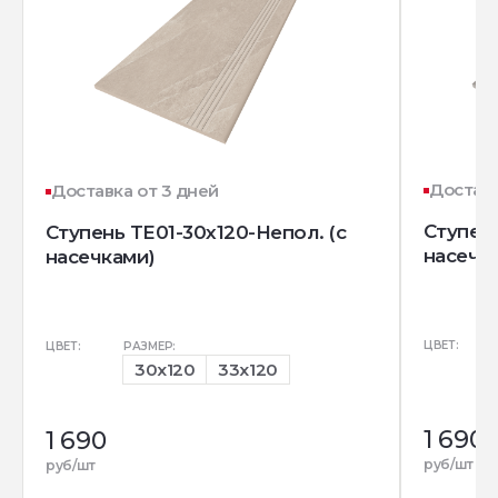
Доставк
Доставка от 3 дней
Ступень
Ступень TE01-30x120-Непол. (с
насечк
насечками)
ЦВЕТ:
ЦВЕТ:
РАЗМЕР:
30x120
33x120
1 690
1 690
руб/шт
руб/шт