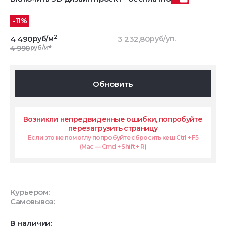
-11%
2
4 490
руб/м
3 232,80
руб/уп.
2
4 990
руб/м
Обновить
Возникли непредвиденные ошибки, попробуйте
перезагрузить страницу
Если это не помоглу попробуйте сбросить кеш Ctrl + F5
(Mac — Cmd + Shift + R)
Курьером:
Самовывоз:
В наличии: