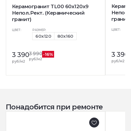
Керамо
Керамогранит TL00 60x120x9
Непол.
Непол.Рект. (Керамический
гранит)
гранит)
ЦВЕТ:
ЦВЕТ:
РАЗМЕР:
60x120
80x160
3 390
3 390
3 990
-16%
р
руб/м2
руб/м2
руб/м2
Понадобится при ремонте