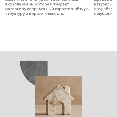
вкраплениями, которая придаёт
натуральны
интерьеру современный характер, чёткую
создаёт ую
структуру и выразительность.
ощущение о