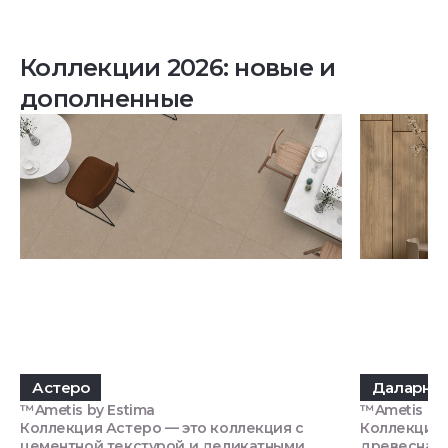
Коллекции 2026: новые и
дополненные
Астеро
Даларна
™Ametis by Estima
™Ametis by 
Коллекция Астеро — это коллекция с
Коллекция 
цементной текстурой и деликатными
древесная 