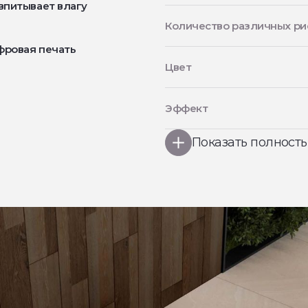
впитывает влагу
Количество различных ри
фровая печать
Цвет
Эффект
Показать полност