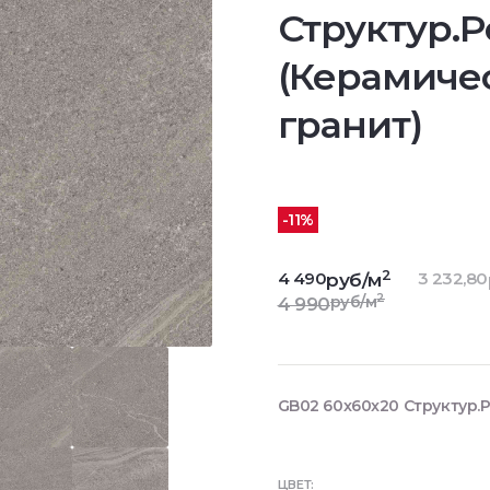
Структур.Р
(Керамиче
гранит)
-11%
2
4 490
3 232,80
руб/м
2
руб/м
4 990
GB02 60x60x20 Структур.Р
ЦВЕТ: