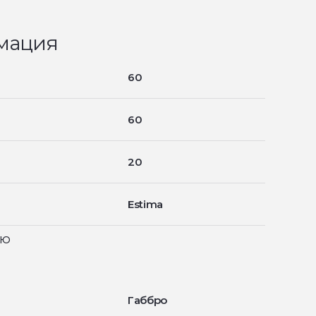
мация
60
60
20
Estima
ью
Габбро