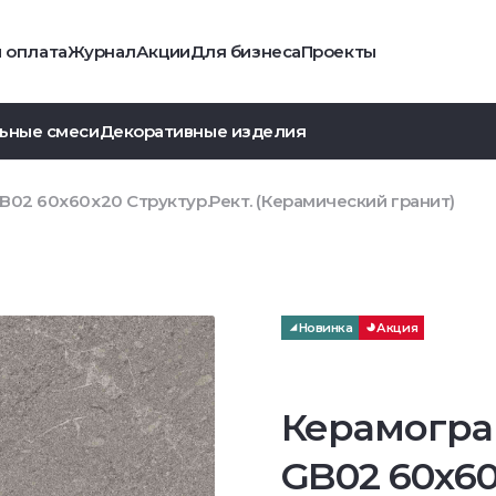
и оплата
Журнал
Акции
Для бизнеса
Проекты
ьные смеси
Декоративные изделия
B02 60x60x20 Структур.Рект. (Керамический гранит)
Новинка
Акция
Керамогра
GB02 60x6