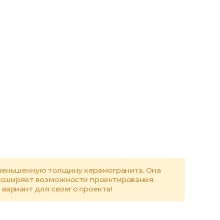
меньшенную толщину керамогранита. Она
асширяет возможности проектирования.
вариант для своего проекта!