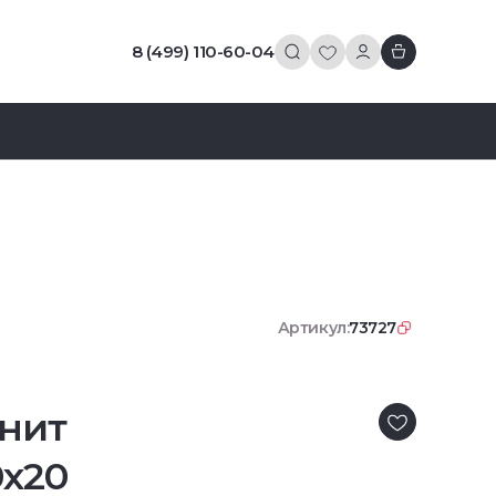
8 (499) 110-60-04
Артикул:
73727
нит
0x20