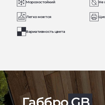
Морозостойкий
Не 
Легко моется
Ци
Вариативность цвета
Габбро
GB