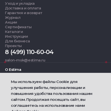
Уход и укладка
Доставка и оплата
Гарантия и возврат
Журнал
Акции
Сертификаты
Каталоги
Инструкции
Для бизнеса
Проекты
8 (499) 110-60-04
salon-msk@estima.ru
О Estima
Мы используем файлы Cookie для
Дизайнерам
улучшения работы, персонализации и
повышения удобства пользования нашим
Фирменные салоны
сайтом. Продолжая посещать сайт, вы
соглашаетесь на использование нами
2021 — 2026 © Estima