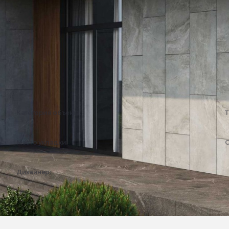
Категория объекта:
Т
Жилые объекты
Место укладки:
С
Фасад
Дизайнер:
Эстима Дизайн