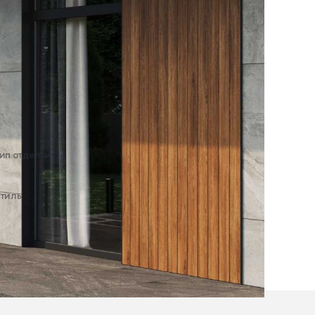
ип отделки:
Экстерьер
тиль:
Современный