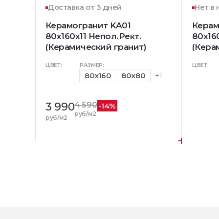
Доставка от 3 дней
Нет в
Керамогранит KA01
Керам
80x160x11 Непол.Рект.
80x16
(Керамический гранит)
(Кера
ЦВЕТ:
РАЗМЕР:
ЦВЕТ:
80x160
80x80
+1
3 990
4 590
-14%
руб/м2
руб/м2