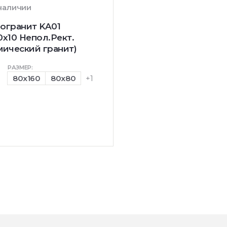
 наличии
огранит KA01
0x10 Непол.Рект.
мический гранит)
РАЗМЕР:
80x160
80x80
+1