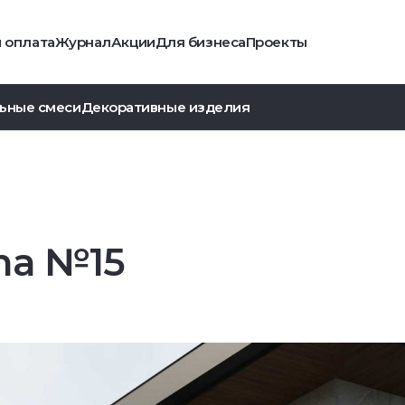
и оплата
Журнал
Акции
Для бизнеса
Проекты
ьные смеси
Декоративные изделия
ma №15