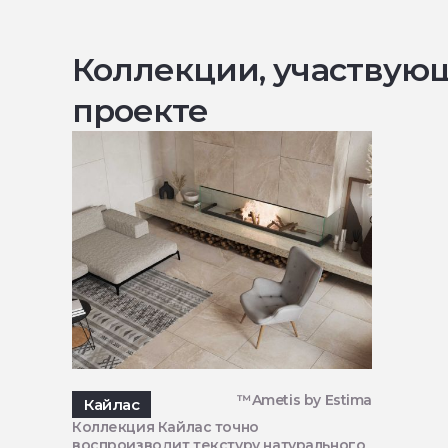
Коллекции, участвую
проекте
™Ametis by Estima
Кайлас
Коллекция Кайлас точно
воспроизводит текстуру натурального