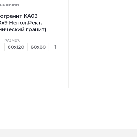
 наличии
огранит KA03
0х9 Непол.Рект.
мический гранит)
РАЗМЕР:
60x120
80x80
+1