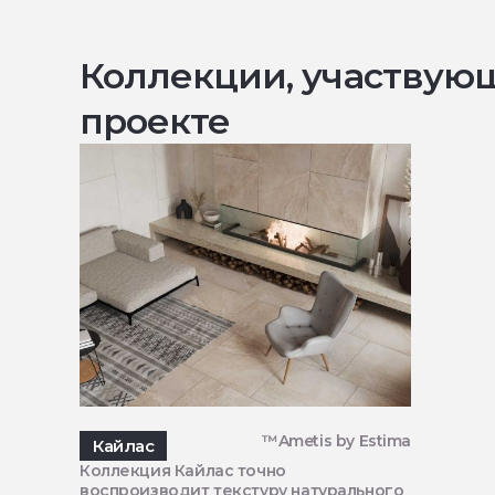
Коллекции, участвую
проекте
™Ametis by Estima
Кайлас
Коллекция Кайлас точно
воспроизводит текстуру натурального