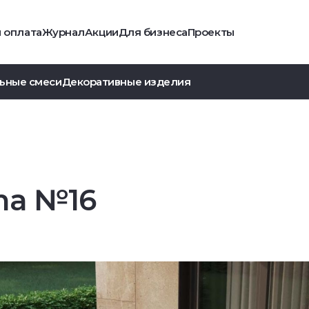
и оплата
Журнал
Акции
Для бизнеса
Проекты
ьные смеси
Декоративные изделия
ma №16