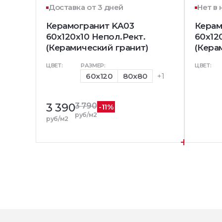
Доставка от 3 дней
Нет в
Керамогранит KA03
Керам
60x120х10 Непол.Рект.
60x12
(Керамический гранит)
(Кера
ЦВЕТ:
РАЗМЕР:
ЦВЕТ:
60x120
80x80
+1
3 390
3 790
-11%
руб/м2
руб/м2