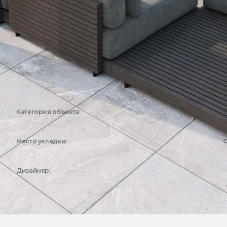
Категория объекта:
Т
Жилые объекты
Место укладки:
С
Фасад
Дизайнер:
Эстима Дизайн