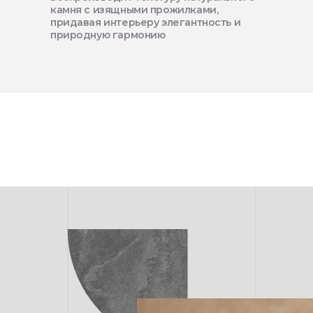
камня с изящными прожилками,
придавая интерьеру элегантность и
природную гармонию