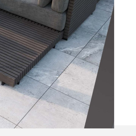
ип отделки:
Экстерьер
тиль:
Современный