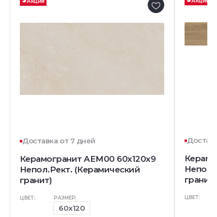
Акция
Акция
Доставк
Доставка от 7 дней
Керамо
Керамогранит AEM00 60x120x9
Непол.
Непол.Рект. (Керамический
гранит)
гранит)
ЦВЕТ:
ЦВЕТ:
РАЗМЕР:
60x120