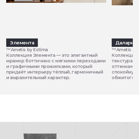
Элемента
Даларна
™Ametis by Estima
™Ametis by 
Коллекция Элемента — это элегантный
Коллекция 
мрамор боттичино с мягкими переходами
текстура с
и графичными прожилками, который
оттенками,
придаёт интерьеру тёплый, гармоничный
спокойную
и выразительный характер.
обжитого п