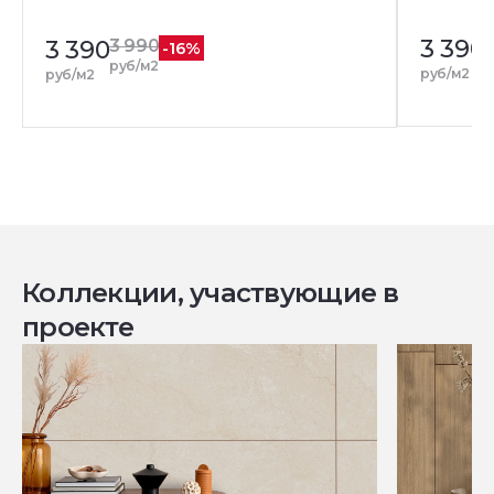
3 390
3 390
3 990
-16%
р
руб/м2
руб/м2
руб/м2
Коллекции, участвующие в
проекте