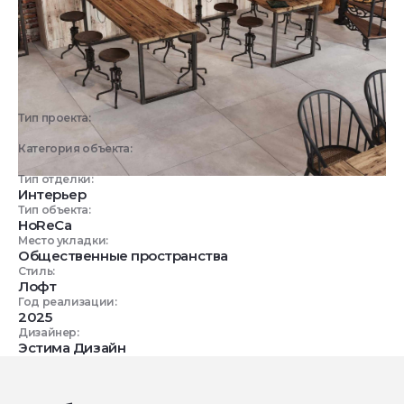
Тип проекта:
3D визуализация
Категория объекта:
Коммерческие объекты
Тип отделки:
Интерьер
Тип объекта:
HoReCa
Место укладки:
Общественные пространства
Стиль:
Лофт
Год реализации:
2025
Дизайнер:
Эстима Дизайн