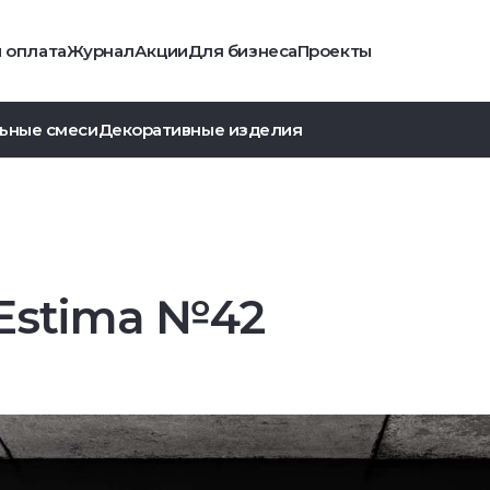
и оплата
Журнал
Акции
Для бизнеса
Проекты
ьные смеси
Декоративные изделия
Estima №42