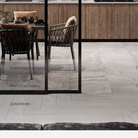
Категория объекта:
Т
Жилые объекты
Место укладки:
С
Кухня
Дизайнер:
Эстима Дизайн