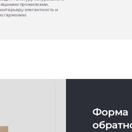
изящными прожилками,
интерьеру элегантность и
ю гармонию
Форма
обратн