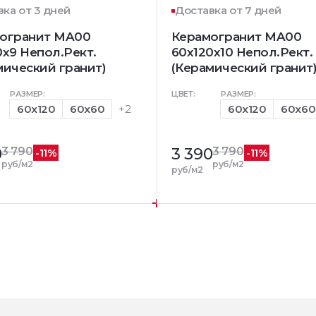
ка от 3 дней
Доставка от 7 дней
огранит MA00
Керамогранит MA00
0х9 Непол.Рект.
60x120х10 Непол.Рект.
мический гранит)
(Керамический гранит
РАЗМЕР:
ЦВЕТ:
РАЗМЕР:
60x120
60x60
+2
60x120
60x60
0
3 790
3 390
3 790
-11%
-11%
руб/м2
руб/м2
руб/м2