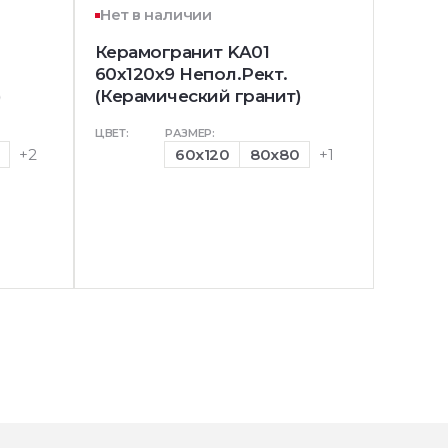
Нет в наличии
Керамогранит KA01
60x120х9 Непол.Рект.
)
(Керамический гранит)
ЦВЕТ:
РАЗМЕР:
+2
60x120
80x80
+1