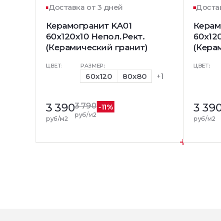
Доставка от 3 дней
Достав
Керамогранит KA01
Керам
60x120х10 Непол.Рект.
60x12
(Керамический гранит)
(Кера
ЦВЕТ:
РАЗМЕР:
ЦВЕТ:
60x120
80x80
+1
3 390
3 790
3 39
-11%
руб/м2
руб/м2
руб/м2