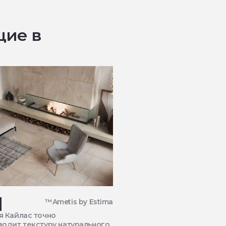
щие в
™Ametis by Estima
я Кайлас точно
одит текстуру натурального