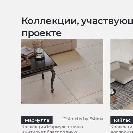
Коллекции, участвую
проекте
™Ametis by Estima
Мармулла
Кайлас
Коллекция Мармулла точно
Коллекци
имитирует благородную
воспроизв