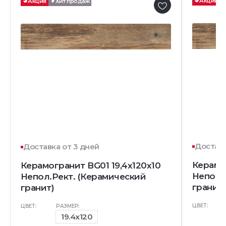
Акция
Акция
Хит продаж
Доставк
Доставка от 3 дней
Керамо
Керамогранит BG01 19,4x120x10
Непол.
Непол.Рект. (Керамический
гранит)
гранит)
ЦВЕТ:
ЦВЕТ:
РАЗМЕР:
19.4x120