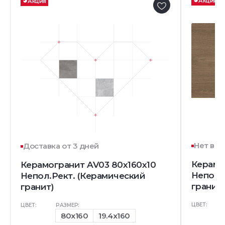
Акция
Акция
Нет в н
Доставка от 3 дней
Керамо
Керамогранит AV03 80x160x10
Непол.
Непол.Рект. (Керамический
гранит)
гранит)
ЦВЕТ:
ЦВЕТ:
РАЗМЕР:
80x160
19.4x160