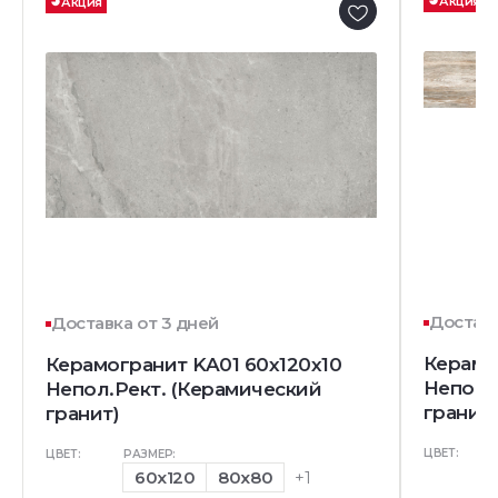
Акция
Акция
Доставк
Доставка от 3 дней
Керамо
Керамогранит KA01 60x120х10
Непол.
Непол.Рект. (Керамический
гранит)
гранит)
ЦВЕТ:
ЦВЕТ:
РАЗМЕР:
60x120
80x80
+1