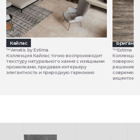
Кайлас
Бриганти
™Ametis by Estima
™Estima
Коллекция Кайлас точно воспроизводит
Коллекция 
текстуру натурального камня с изящными
поверхност
прожилками, придавая интерьеру
решением д
элегантность и природную гармонию
современно
акцентом