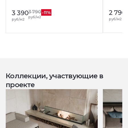
2 790
3
3 390
3 790
-11%
р
руб/м2
руб/м2
руб/м2
Коллекции, участвующие в
проекте