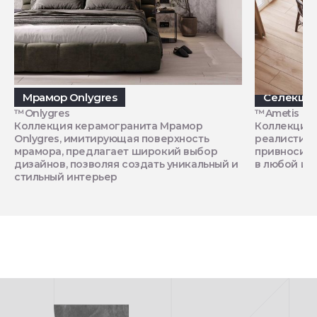
Мрамор Onlygres
Селекшн
™Onlygres
™Ametis by 
Коллекция керамогранита Мрамор
Коллекция 
Onlygres, имитирующая поверхность
реалистичн
мрамора, предлагает широкий выбор
привносит 
дизайнов, позволяя создать уникальный и
в любой ин
стильный интерьер