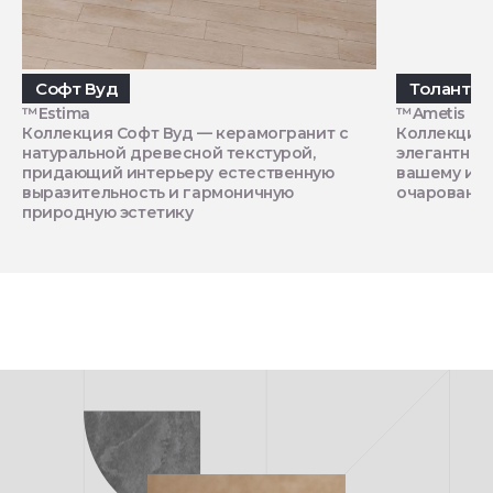
Софт Вуд
Толанто
™Estima
™Ametis by 
Коллекция Софт Вуд — керамогранит с
Коллекция 
натуральной древесной текстурой,
элегантной
придающий интерьеру естественную
вашему ин
выразительность и гармоничную
очарование
природную эстетику