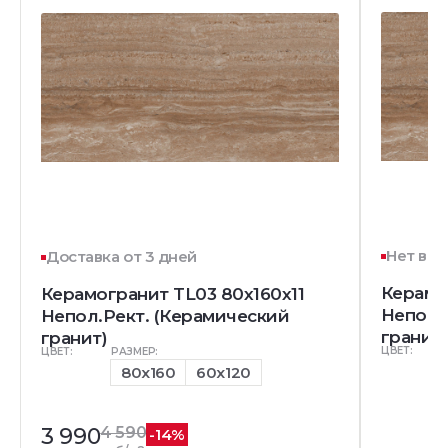
Нет в н
Доставка от 3 дней
Керамо
Керамогранит TL03 80x160x11
Непол.
Непол.Рект. (Керамический
гранит)
гранит)
ЦВЕТ:
ЦВЕТ:
РАЗМЕР:
80x160
60x120
3 990
4 590
-14%