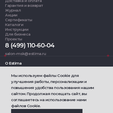
Доставка и оплата
Гарантия и возврат
Журнал
Акции
Сертификаты
Каталоги
Инструкции
Для бизнеса
Проекты
8 (499) 110-60-04
salon-msk@estima.ru
О Estima
Мы используем файлы Cookie для
Дизайнерам
улучшения работы, персонализации и
повышения удобства пользования нашим
Фирменные салоны
сайтом. Продолжая посещать сайт, вы
соглашаетесь на использование нами
2021 — 2026 © Estima
файлов Cookie.
Политика конфиденциальности
Договор публичной оферты о продаже товаров