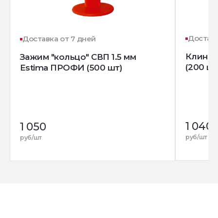
Доставк
Доставка от 7 дней
Клин д
Зажим "кольцо" СВП 1.5 мм
(200 шт
Estima ПРОФИ (500 шт)
1 040
1 050
руб/шт
руб/шт