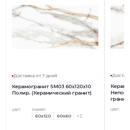
Доставк
Доставка от 7 дней
Керамо
Керамогранит SM03 60x120x10
Непол.
Полир. (Керамический гранит)
гранит)
ЦВЕТ:
ЦВЕТ:
РАЗМЕР:
60x120
60x60
+2