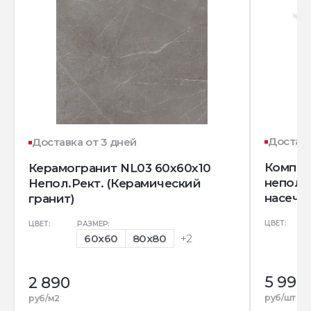
Доставк
Доставка от 3 дней
Комплек
Керамогранит NL03 60x60x10
непол. 
Непол.Рект. (Керамический
насечек
гранит)
ЦВЕТ:
ЦВЕТ:
РАЗМЕР:
60x60
80x80
+2
5 990
2 890
руб/шт
руб/м2