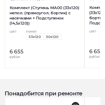
Компле
Комплект (Ступень MA00 (33x120)
(33x120
непол. (прямоугол. бортик) с
бортик)
насечками + Подступенок
Подступ
(14,5x120))
ЦВЕТ:
ЦВЕТ:
РАЗМЕР:
33x120
30x120
6 655
6 655
руб/шт
руб/шт
Понадобится при ремонте