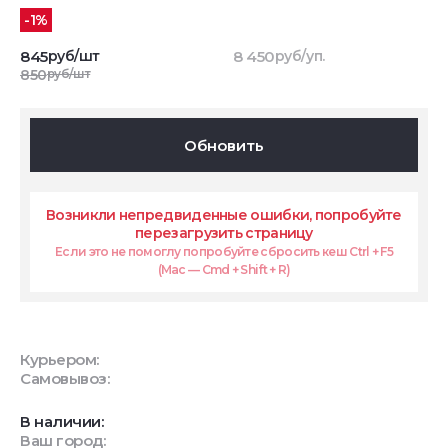
-1%
845
руб/шт
8 450
руб/уп.
850
руб/шт
Обновить
Возникли непредвиденные ошибки, попробуйте
перезагрузить страницу
Если это не помоглу попробуйте сбросить кеш Ctrl + F5
(Mac — Cmd + Shift + R)
Курьером:
Самовывоз:
В наличии:
Ваш город: