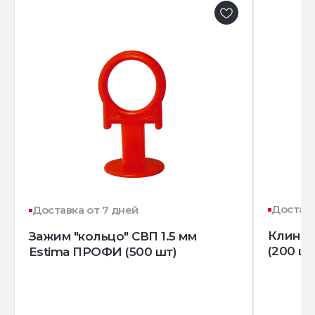
Доставк
Доставка от 7 дней
Клин д
Зажим "кольцо" СВП 1.5 мм
(200 шт
Estima ПРОФИ (500 шт)