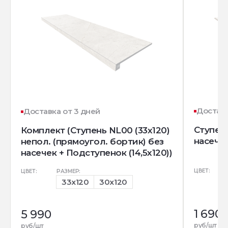
Доставк
Доставка от 3 дней
Ступень
Комплект (Ступень NL00 (33x120)
насечк
непол. (прямоугол. бортик) без
насечек + Подступенок (14,5x120))
ЦВЕТ:
ЦВЕТ:
РАЗМЕР:
33x120
30x120
1 690
5 990
руб/шт
руб/шт