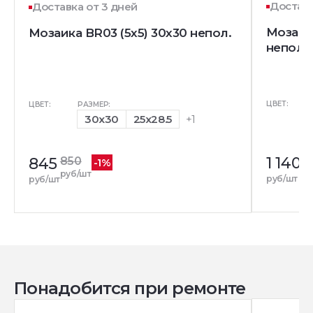
Доставк
Доставка от 3 дней
Мозаик
Мозаика BR03 (5х5) 30x30 непол.
непол.
ЦВЕТ:
ЦВЕТ:
РАЗМЕР:
30x30
25x28.5
+1
1 140
1 
845
850
-1%
ру
руб/шт
руб/шт
руб/шт
Понадобится при ремонте