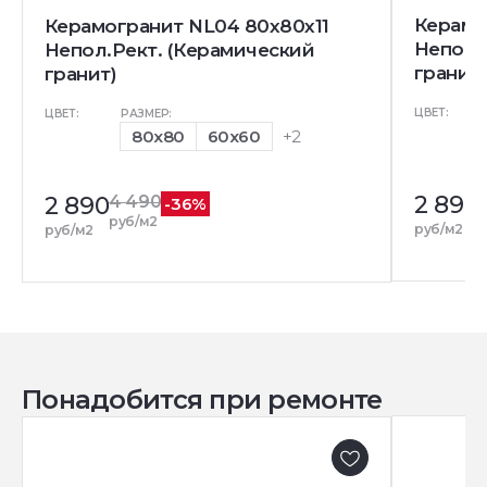
Керамо
Керамогранит NL04 80x80x11
Непол.
Непол.Рект. (Керамический
гранит)
гранит)
ЦВЕТ:
ЦВЕТ:
РАЗМЕР:
80x80
60x60
+2
2 890
2 890
4 490
-36%
р
руб/м2
руб/м2
руб/м2
Понадобится при ремонте