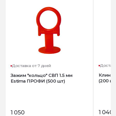
Доставк
Доставка от 7 дней
Клин д
Зажим "кольцо" СВП 1.5 мм
(200 шт
Estima ПРОФИ (500 шт)
1 040
1 050