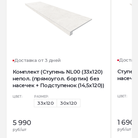
Доставк
Доставка от 3 дней
Ступень
Комплект (Ступень NL00 (33x120)
насечк
непол. (прямоугол. бортик) без
насечек + Подступенок (14,5x120))
ЦВЕТ:
ЦВЕТ:
РАЗМЕР:
33x120
30x120
1 690
5 990
руб/шт
руб/шт