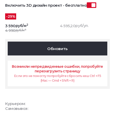
Включить 3D дизайн проект - бесплатно
-29%
2
3 590
руб/м
4 595,20
руб/уп.
2
4 990
руб/м
Обновить
Возникли непредвиденные ошибки, попробуйте
перезагрузить страницу
Если это не помоглу попробуйте сбросить кеш Ctrl + F5
(Mac — Cmd + Shift + R)
Курьером:
Самовывоз: