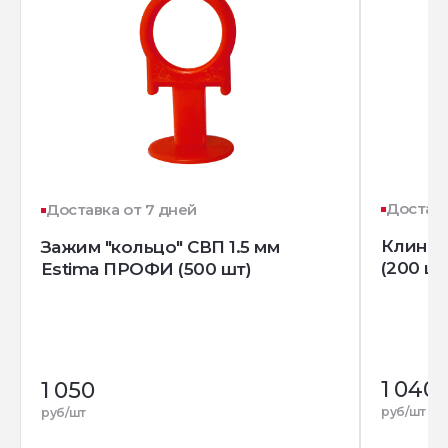
Доставк
Доставка от 7 дней
Клин д
Зажим "кольцо" СВП 1.5 мм
(200 шт
Estima ПРОФИ (500 шт)
1 040
1 050
руб/шт
руб/шт