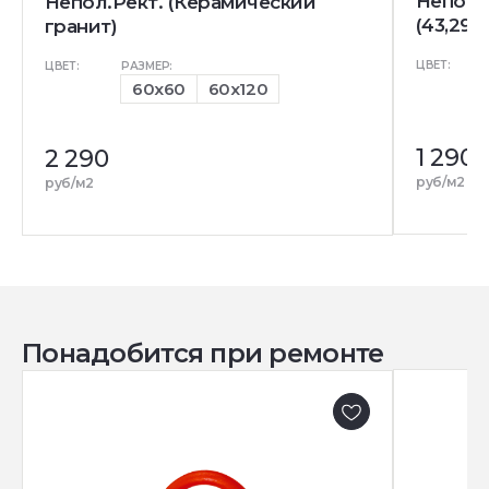
Непол.
Непол.Рект. (Керамический
(43,296
гранит)
ЦВЕТ:
ЦВЕТ:
РАЗМЕР:
60x60
60x120
1 290
1
2 290
р
руб/м2
руб/м2
Понадобится при ремонте