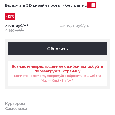
Включить 3D дизайн проект - бесплатно
-15%
2
3 590
руб/м
4 595,20
руб/уп.
2
4 190
руб/м
Обновить
Возникли непредвиденные ошибки, попробуйте
перезагрузить страницу
Если это не помоглу попробуйте сбросить кеш Ctrl + F5
(Mac — Cmd + Shift + R)
Курьером:
Самовывоз: