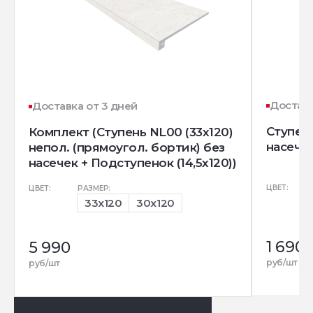
Доставк
Доставка от 3 дней
Ступень
Комплект (Ступень NL00 (33x120)
насечк
непол. (прямоугол. бортик) без
насечек + Подступенок (14,5x120))
ЦВЕТ:
ЦВЕТ:
РАЗМЕР:
33x120
30x120
1 690
5 990
руб/шт
руб/шт