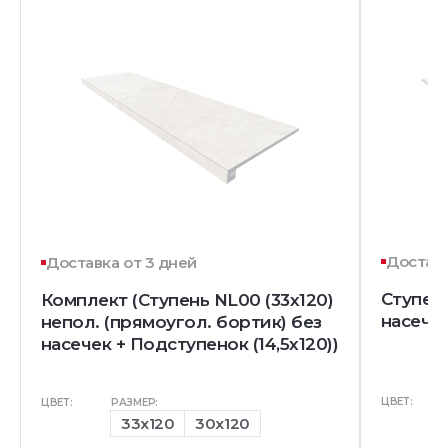
Доставк
Доставка от 3 дней
Ступень
Комплект (Ступень NL00 (33x120)
насечк
непол. (прямоугол. бортик) без
насечек + Подступенок (14,5x120))
ЦВЕТ:
ЦВЕТ:
РАЗМЕР:
33x120
30x120