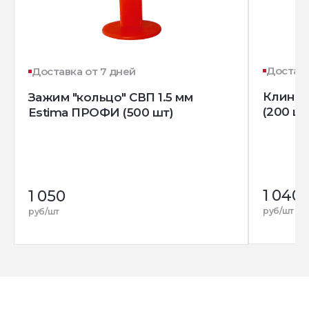
Доставк
Доставка от 7 дней
Клин д
Зажим "кольцо" СВП 1.5 мм
(200 шт
Estima ПРОФИ (500 шт)
1 040
1 050
руб/шт
руб/шт