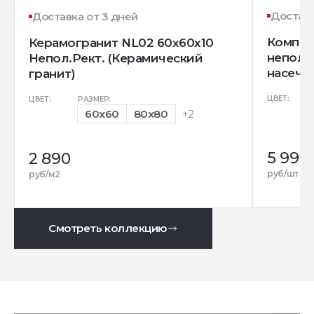
Доставк
Доставка от 3 дней
Комплек
Керамогранит NL02 60x60x10
непол. 
Непол.Рект. (Керамический
насечек
гранит)
ЦВЕТ:
ЦВЕТ:
РАЗМЕР:
60x60
80x80
+2
5 990
2 890
руб/шт
руб/м2
Смотреть коллекцию