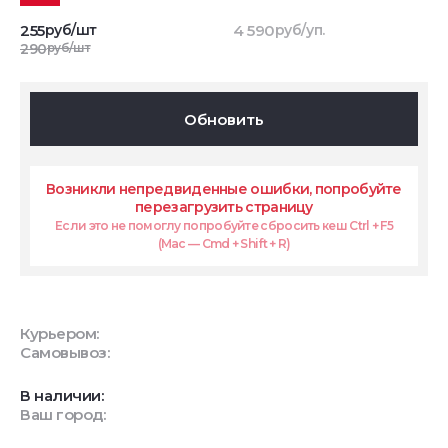
255
руб/шт
4 590
руб/уп.
290
руб/шт
Обновить
Возникли непредвиденные ошибки, попробуйте
перезагрузить страницу
Если это не помоглу попробуйте сбросить кеш Ctrl + F5
(Mac — Cmd + Shift + R)
Курьером:
Самовывоз:
В наличии:
Ваш город: