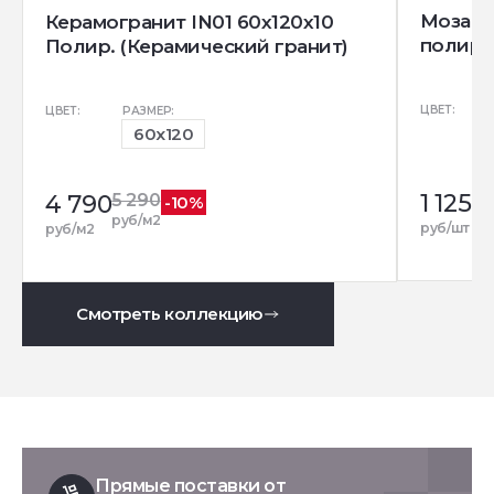
Мозаика
Керамогранит IN01 60x120х10
полир.
Полир. (Керамический гранит)
ЦВЕТ:
ЦВЕТ:
РАЗМЕР:
60x120
1 125
4 790
5 290
-10%
руб/м2
руб/шт
руб/м2
Смотреть коллекцию
Прямые поставки от