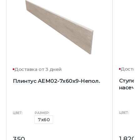
Доставк
Доставка от 3 дней
Ступень
Плинтус AEM02-7x60x9-Непол.
насечк
ЦВЕТ:
ЦВЕТ:
РАЗМЕР:
7x60
1 820
350