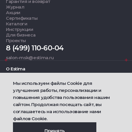
Гарантия и возврат
Журнал
Акции
Сертификаты
Каталоги
Инструкции
Для бизнеса
Проекты
8 (499) 110-60-04
salon-msk@estima.ru
О Estima
Мы используем файлы Cookie для
Дизайнерам
улучшения работы, персонализации и
повышения удобства пользования нашим
Фирменные салоны
сайтом. Продолжая посещать сайт, вы
соглашаетесь на использование нами
2021 — 2026 © Estima
Политика конфиденциальности
файлов Cookie.
Договор публичной оферты о продаже товаров
Сделано
Ametist IT
Принять