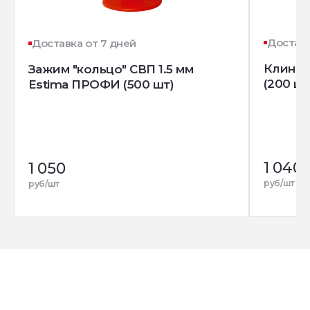
Доставк
Доставка от 7 дней
Клин д
Зажим "кольцо" СВП 1.5 мм
(200 шт
Estima ПРОФИ (500 шт)
1 040
1 050
руб/шт
руб/шт