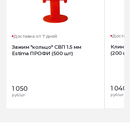
Доставк
Доставка от 7 дней
Клин д
Зажим "кольцо" СВП 1.5 мм
(200 шт
Estima ПРОФИ (500 шт)
1 040
1 050
руб/шт
руб/шт