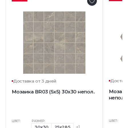
Доставк
Доставка от 3 дней
Мозаик
Мозаика BR03 (5х5) 30x30 непол.
непол.
ЦВЕТ:
ЦВЕТ:
РАЗМЕР:
30x30
25x28.5
+1