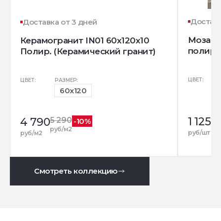
Доставк
Доставка от 3 дней
Мозаика
Керамогранит IN01 60x120х10
полир.
Полир. (Керамический гранит)
ЦВЕТ:
ЦВЕТ:
РАЗМЕР:
60x120
1 125
4 790
5 290
-10%
руб/м2
руб/шт
руб/м2
Смотреть коллекцию