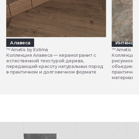
Алавеса
Интенс
™Ametis by Estima
™Ametis by 
Коллекция Алавеса — керамогранит с
Коллекция 
естественной текстурой дерева,
рисунком н
передающий красоту натуральных пород
объединяющ
в практичном и долговечном формате
практичнос
материала