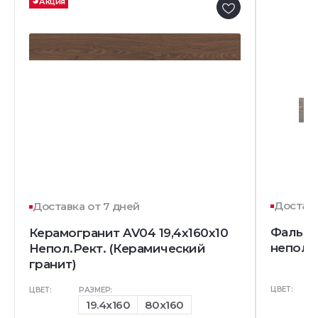
Акция
Доставк
Доставка от 7 дней
Фальшм
Керамогранит AV04 19,4x160x10
непол.
Непол.Рект. (Керамический
гранит)
ЦВЕТ:
ЦВЕТ:
РАЗМЕР:
19.4x160
80x160