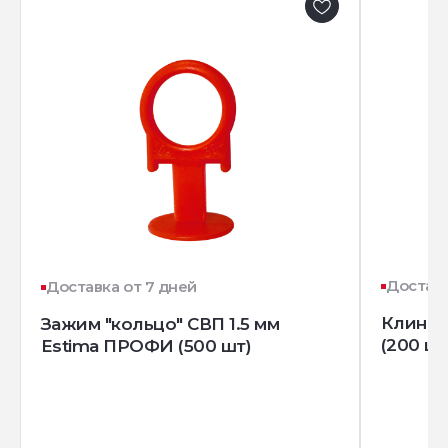
Доставк
Доставка от 7 дней
Клин д
Зажим "кольцо" СВП 1.5 мм
(200 шт
Estima ПРОФИ (500 шт)