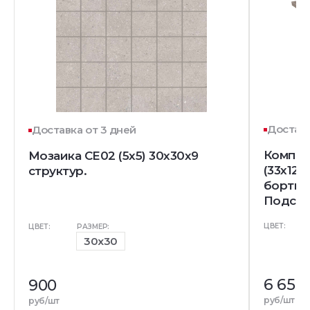
Доставк
Доставка от 3 дней
Компле
Мозаика CE02 (5x5) 30x30x9
(33x120
структур.
бортик)
Подступ
ЦВЕТ:
ЦВЕТ:
РАЗМЕР:
30x30
6 655
900
руб/шт
руб/шт