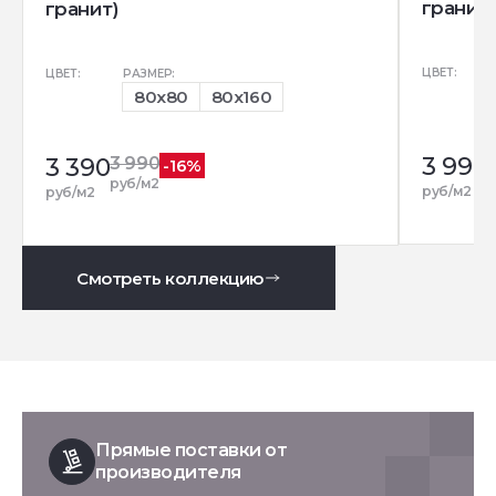
гранит)
гранит)
ЦВЕТ:
ЦВЕТ:
РАЗМЕР:
80x80
80x160
3 990
3 390
3 990
-16%
р
руб/м2
руб/м2
руб/м2
Смотреть коллекцию
Прямые поставки от
производителя