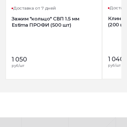
Доставк
Доставка от 7 дней
Клин д
Зажим "кольцо" СВП 1.5 мм
(200 шт
Estima ПРОФИ (500 шт)
1 040
1 050
руб/шт
руб/шт