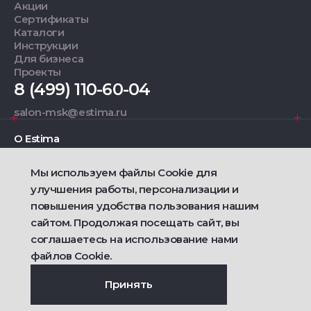
Акции
Сертификаты
Каталоги
Инструкции
Для бизнеса
Проекты
8 (499) 110-60-04
salon-msk@estima.ru
О Estima
Мы используем файлы Cookie для
Дизайнерам
улучшения работы, персонализации и
повышения удобства пользования нашим
Фирменные салоны
сайтом. Продолжая посещать сайт, вы
соглашаетесь на использование нами
2021 — 2026 © Estima
Политика конфиденциальности
файлов Cookie.
Договор публичной оферты о продаже товаров
Сделано
Ametist IT
Принять
Дизайн
Riverstart