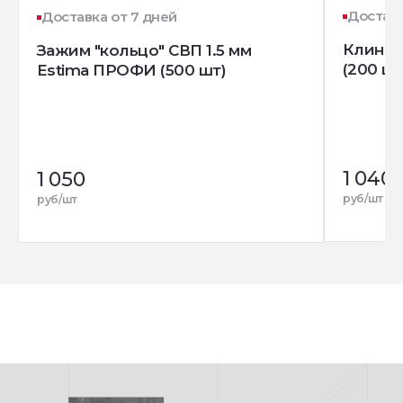
Доставк
Доставка от 7 дней
Клин д
Зажим "кольцо" СВП 1.5 мм
(200 шт
Estima ПРОФИ (500 шт)
1 040
1 050
руб/шт
руб/шт