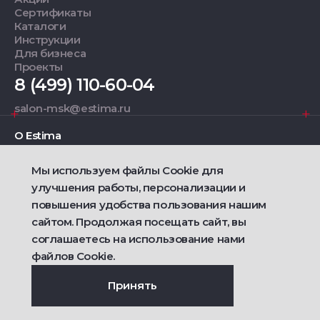
Сертификаты
Каталоги
Инструкции
Для бизнеса
Проекты
8 (499) 110-60-04
salon-msk@estima.ru
О Estima
Мы используем файлы Cookie для
Дизайнерам
улучшения работы, персонализации и
повышения удобства пользования нашим
Фирменные салоны
сайтом. Продолжая посещать сайт, вы
соглашаетесь на использование нами
2021 — 2026 © Estima
Политика конфиденциальности
файлов Cookie.
Договор публичной оферты о продаже товаров
Сделано
Ametist IT
Принять
Дизайн
Riverstart