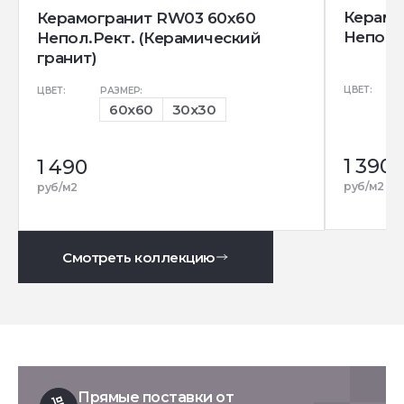
Керамо
Керамогранит RW03 60x60
Непол.
Непол.Рект. (Керамический
гранит)
ЦВЕТ:
ЦВЕТ:
РАЗМЕР:
60x60
30x30
1 390
1 490
руб/м2
руб/м2
Смотреть коллекцию
Прямые поставки от