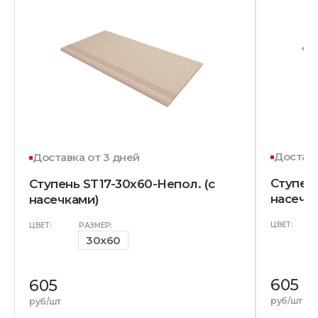
Доставк
Доставка от 3 дней
Ступен
Ступень ST17-30x60-Непол. (с
насечк
насечками)
ЦВЕТ:
ЦВЕТ:
РАЗМЕР:
30x60
605
605
руб/шт
руб/шт