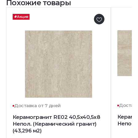
Похожие товары
Акция
Доставк
Доставка от 7 дней
Керамо
Керамогранит RE02 40,5x40,5х8
Непол.
Непол. (Керамический гранит)
(43,296 м2)