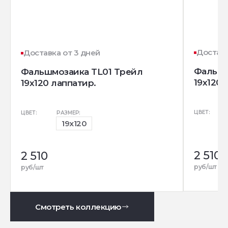
Доставк
Доставка от 3 дней
Фальшм
Фальшмозаика TL01 Трейл
19x120 
19x120 лаппатир.
ЦВЕТ:
ЦВЕТ:
РАЗМЕР:
19x120
2 510
2 510
руб/шт
руб/шт
Смотреть коллекцию