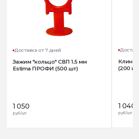
Доставк
Доставка от 7 дней
Клин д
Зажим "кольцо" СВП 1.5 мм
(200 шт
Estima ПРОФИ (500 шт)
1 040
1 050
руб/шт
руб/шт